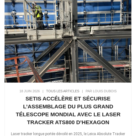
18 JUIN 2026
|
TOUS LES ARTICLES
|
PAR LOUIS DUBOIS
SETIS ACCÉLÈRE ET SÉCURISE
L’ASSEMBLAGE DU PLUS GRAND
TÉLESCOPE MONDIAL AVEC LE LASER
TRACKER ATS800 D’HEXAGON
Laser tracker longue portée dévoilé en 2025, le Leica Absolute Tracker