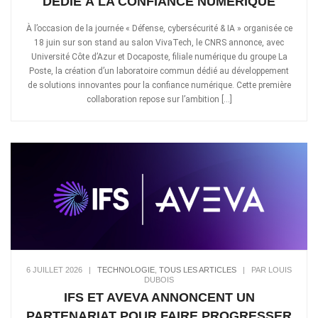
DÉDIÉ À LA CONFIANCE NUMÉRIQUE
À l’occasion de la journée « Défense, cybersécurité & IA » organisée ce
18 juin sur son stand au salon VivaTech, le CNRS annonce, avec
Université Côte d’Azur et Docaposte, filiale numérique du groupe La
Poste, la création d’un laboratoire commun dédié au développement
de solutions innovantes pour la confiance numérique. Cette première
collaboration repose sur l’ambition […]
6 JUILLET 2026
|
TECHNOLOGIE
,
TOUS LES ARTICLES
|
PAR LOUIS
DUBOIS
IFS ET AVEVA ANNONCENT UN
PARTENARIAT POUR FAIRE PROGRESSER