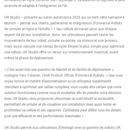
simulation en ligne construit sur
PolyScope X
, sa plateforme logicielle la plus
avancée et adaptée à l’intégration de l’IA.
UR Studio – présenté au salon automatica 2025 qui se tient cette semaine à
Munich – permet aux clients, partenaires et intégrateurs d’Universal Robots
de simuler en ligne à l’échelle 1:1 leur cellule de travail ainsi que chaque
aspect clé de leur installation. Ainsi, les utilisateurs peuvent tester les
mouvements de leur cobot, simuler sa portée, sa vitesse et son process,
mais aussi calculer son temps de cycle. Moyen le plus simple pour optimiser
une cellule, UR Studio offre un retour sur investissement maximal, avant
même la phase de déploiement.
«
C’est avant tout une question de fiabilité et de facilité de déploiement
»,
souligne Tero Tolonen, Chief Product Officer d’Universal Robots. «
Que vous
soyez novice en matière d’automatisation ou un utilisateur expérimenté
cherchant à optimiser une cellule complexe, vous voulez être certain que votre
solution fonctionnera comme vous le souhaitez afin de prendre votre décision.
Avec UR Studio, nous proposons désormais un outil intuitif et accessible,
permettant de simuler et de visualiser son installation, mais aussi tester en
profondeur sa cellule et ses capacités. L’utilisateur peut définir tous les détails
pour une efficacité et des performances maximales
».
UR Studio permet aux utilisateurs d’interagir avec la gamme de cobots UR,