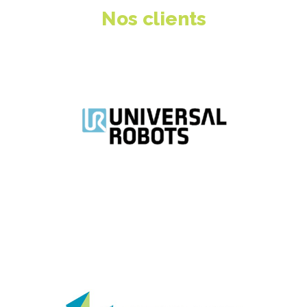
Nos clients