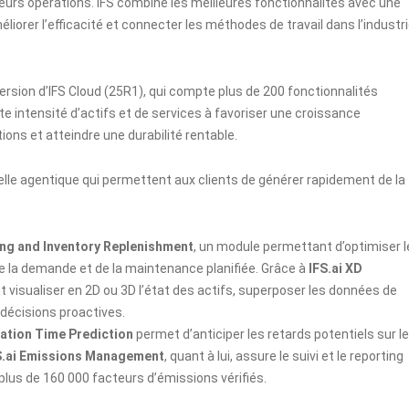
r leurs opérations. IFS combine les meilleures fonctionnalités avec une
iorer l’efficacité et connecter les méthodes de travail dans l’industr
version d’IFS Cloud (25R1), qui compte plus de 200 fonctionnalités
rte intensité d’actifs et de services à favoriser une croissance
ons et atteindre une durabilité rentable.
ielle agentique qui permettent aux clients de générer rapidement de la
ing and Inventory Replenishment
, un module permettant d’optimiser l
 la demande et de la maintenance planifiée. Grâce à
IFS.ai XD
nt visualiser en 2D ou 3D l’état des actifs, superposer les données de
décisions proactives.
ration Time Prediction
permet d’anticiper les retards potentiels sur l
S.ai Emissions Management
, quant à lui, assure le suivi et le reporting
plus de 160 000 facteurs d’émissions vérifiés.