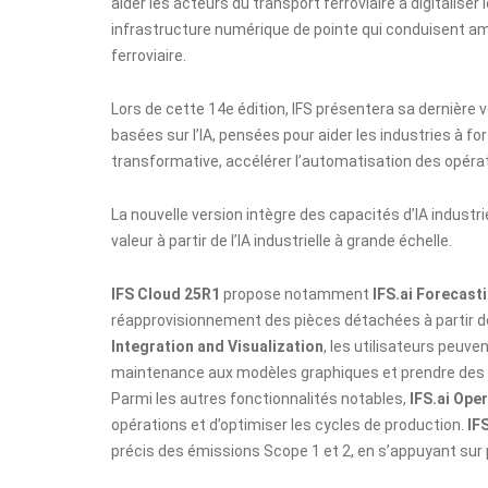
aider les acteurs du transport ferroviaire à digitalise
infrastructure numérique de pointe qui conduisent amél
ferroviaire.
Lors de cette 14e édition, IFS présentera sa dernière 
basées sur l’IA, pensées pour aider les industries à fo
transformative, accélérer l’automatisation des opérati
La nouvelle version intègre des capacités d’IA industr
valeur à partir de l’IA industrielle à grande échelle.
IFS Cloud 25R1
propose notamment
IFS.ai Forecast
réapprovisionnement des pièces détachées à partir de
Integration and Visualization
, les utilisateurs peuve
maintenance aux modèles graphiques et prendre des 
Parmi les autres fonctionnalités notables,
IFS.ai Ope
opérations et d’optimiser les cycles de production.
IF
précis des émissions Scope 1 et 2, en s’appuyant sur 