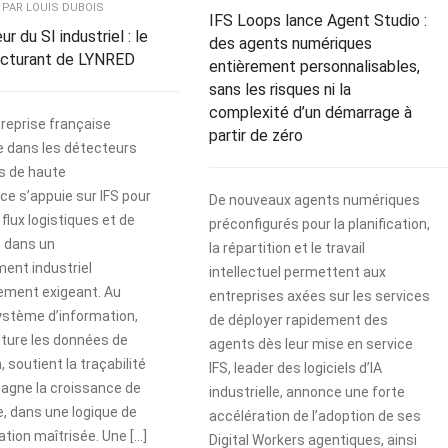
 | PAR LOUIS DUBOIS
IFS Loops lance Agent Studio :
r du SI industriel : le
des agents numériques
ucturant de LYNRED
entièrement personnalisables,
sans les risques ni la
complexité d’un démarrage à
treprise française
partir de zéro
e dans les détecteurs
s de haute
e s’appuie sur IFS pour
De nouveaux agents numériques
 flux logistiques et de
préconfigurés pour la planification,
n dans un
la répartition et le travail
ent industriel
intellectuel permettent aux
rement exigeant. Au
entreprises axées sur les services
ystème d’information,
de déployer rapidement des
cture les données de
agents dès leur mise en service
, soutient la traçabilité
IFS, leader des logiciels d’IA
agne la croissance de
industrielle, annonce une forte
se, dans une logique de
accélération de l’adoption de ses
tion maîtrisée. Une […]
Digital Workers agentiques, ainsi