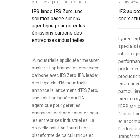
2 JUIN 2026 | PAR LOUIS DUBOIS
2 JUIN 2026
IFS lance IFS Zero, une
IFS au cœu
solution basée sur l’IA
choix str
agentique pour gérer les
émissions carbone des
Lynred, en
entreprises industrielles
spécialisé
infrarouge
IA industrielle appliquée : mesurer,
performanc
publier et optimiser les émissions
piloter ses
carbone avec IFS Zero IFS, leader
productio
des logiciels d’IA industrielle,
environnem
annonce le lancement d’IFS Zero,
particuliè
une solution basée sur l’IA
cœur du s
agentique pour gérer les
l’ERP stru
émissions carbone conçues pour
fabrication
les entreprises industrielles. La
et accomp
nouvelle solution fournit une
l’entrepri
plateforme de calcul unique et
transforma