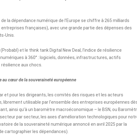
ût de la dépendance numérique de l’Europe se chiffre à 265 milliards
es entreprises françaises), avec une grande partie des dépenses des
ts-Unis.
Probabl) et le think tank Digital New Deal, l’indice de résilience
mériques à 360° : logiciels, données, infrastructures, actifs
résilience aux chocs.
e au cœur de la souveraineté européenne
par et pour les dirigeants, les comités des risques et les acteurs
 librement utilisable par l’ensemble des entreprises européennes dè
ndant, ainsi qu’à un baromètre macroéconomique – le BSN, ou Baromèt
ecteur par secteur, les axes d’amélioration technologiques pour notr
ervatoire de la souveraineté numérique annoncé en avril 2025 par la
 de cartographier les dépendances).