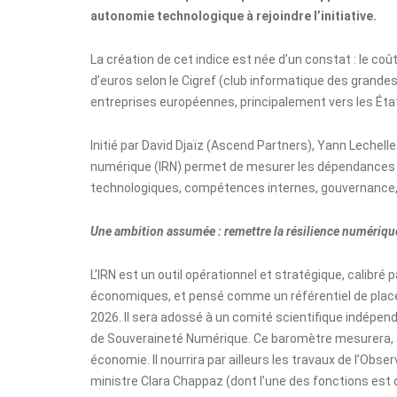
autonomie technologique à rejoindre l’initiative.
La création de cet indice est née d’un constat : le co
d’euros selon le Cigref (club informatique des grand
entreprises européennes, principalement vers les Éta
Initié par David Djaïz (Ascend Partners), Yann Lechelle (
numérique (IRN) permet de mesurer les dépendances nu
technologiques, compétences internes, gouvernance, 
Une ambition assumée : remettre la résilience numériqu
L’IRN est un outil opérationnel et stratégique, calibré 
économiques, et pensé comme un référentiel de place,
2026. Il sera adossé à un comité scientifique indépe
de Souveraineté Numérique. Ce baromètre mesurera, s
économie. Il nourrira par ailleurs les travaux de l’Obs
ministre Clara Chappaz (dont l’une des fonctions est