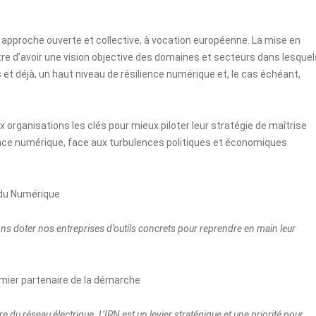
une approche ouverte et collective, à vocation européenne. La mise en
tre d’avoir une vision objective des domaines et secteurs dans lesquel
 et déjà, un haut niveau de résilience numérique et, le cas échéant,
organisations les clés pour mieux piloter leur stratégie de maîtrise
nce numérique, face aux turbulences politiques et économiques
t du Numérique
lons doter nos entreprises d’outils concrets pour reprendre en main leur
emier partenaire de la démarche
re du réseau électrique. L’IRN est un levier stratégique et une priorité pour