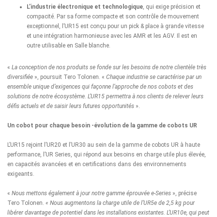
L’industrie électronique et technologique
, qui exige précision et
compacité. Par sa forme compacte et son contrôle de mouvement
exceptionnel, l’UR15 est conçu pour un pick & place à grande vitesse
et une intégration harmonieuse avec les AMR et les AGV. Il est en
outre utilisable en Salle blanche.
«
La conception de nos produits se fonde sur les besoins de notre clientèle très
diversifiée
», poursuit Tero Tolonen. «
Chaque industrie se caractérise par un
ensemble unique d’exigences qui façonne l’approche de nos cobots et des
solutions de notre écosystème. L’UR15 permettra à nos clients de relever leurs
défis actuels et de saisir leurs futures opportunités
».
Un cobot pour chaque besoin -évolution de la gamme de cobots UR
L’UR15 rejoint l’
UR20
et l’
UR30
au sein de la gamme de cobots UR à haute
performance, l’UR Series, qui répond aux besoins en charge utile plus élevée,
en capacités avancées et en certifications dans des environnements
exigeants.
«
Nous mettons également à jour notre gamme éprouvée e-Series
», précise
Tero Tolonen.
« Nous augmentons la charge utile de l’UR5e de 2,5 kg pour
libérer davantage de potentiel dans les installations existantes. L’UR10e, qui peut