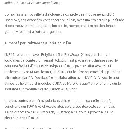
collaborative à la vitesse supérieure
».
Combinés à la nouvelle technologie de contrôle des mouvements d’UR
OptiMove
, ces avancées vont encore plus loin, avec une trajectoire plus fluide
et des mouvements toujours plus précis, même pour des applications à
grande vitesse et à forte charge utile.
Alimenté par PolyScope X, prêt pour l’IA
L’UR15 fonctionne avec
PolyScope 5
et
PolyScope X
, les plateformes
logicielles de pointe d’Universal Robots. Il est prêt à être optimisé avec l’IA
pour une facilité d’utilisation inégalée. L’UR15 peut en effet être utilisé
facilement avec
AI Accelerator
, kit d’UR pour le développement d’applications
alimentées par l’IA.
Développé en collaboration avec NVIDIA
, AI Accelerator
utilise les librairies et modèles CUDA de
NVIDIA Isaac™
et fonctionne sur le
système sur module
NVIDIA Jetson AGX Orin™
.
Une des toutes premières solutions clés en main de contrôle qualité,
construite sur l’UR15 et AI Accelerator,
sera présentée cette semaine au
salon Automate par 3D Infotech
, illustrant ainsi tout le potentiel de l’IA
physique dans l’UR15.