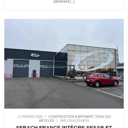
partenaire […]
11 FÉVRIER 2026
|
CONSTRUCTION & BÂTIMENT
,
TOUS LES
ARTICLES
|
PAR LOUIS DUBOIS
SEBACH FRANCE INTÈGRE SESAB ET