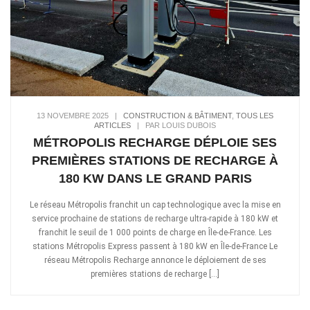
13 NOVEMBRE 2025
|
CONSTRUCTION & BÂTIMENT
,
TOUS LES
ARTICLES
|
PAR LOUIS DUBOIS
MÉTROPOLIS RECHARGE DÉPLOIE SES
PREMIÈRES STATIONS DE RECHARGE À
180 KW DANS LE GRAND PARIS
Le réseau Métropolis franchit un cap technologique avec la mise en
service prochaine de stations de recharge ultra-rapide à 180 kW et
franchit le seuil de 1 000 points de charge en Île-de-France. Les
stations Métropolis Express passent à 180 kW en Île-de-France Le
réseau Métropolis Recharge annonce le déploiement de ses
premières stations de recharge […]