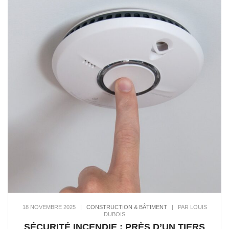
18 NOVEMBRE 2025
|
CONSTRUCTION & BÂTIMENT
|
PAR LOUIS
DUBOIS
SÉCURITÉ INCENDIE : PRÈS D’UN TIERS