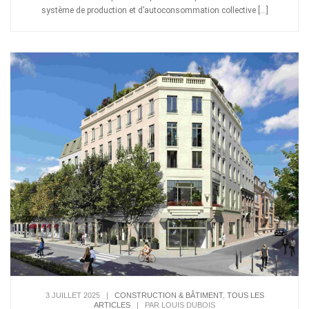
système de production et d’autoconsommation collective […]
3 JUILLET 2025
|
CONSTRUCTION & BÂTIMENT
,
TOUS LES
ARTICLES
|
PAR LOUIS DUBOIS