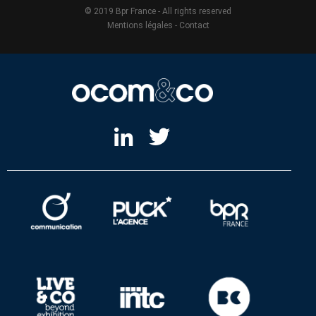
© 2019 Bpr France - All rights reserved
Mentions légales
-
Contact