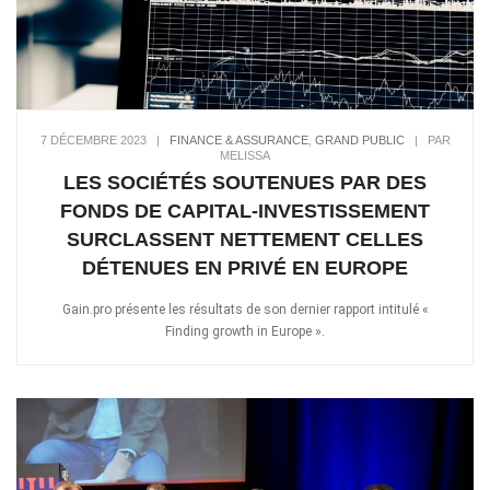
7 DÉCEMBRE 2023
|
FINANCE & ASSURANCE
,
GRAND PUBLIC
|
PAR
MELISSA
LES SOCIÉTÉS SOUTENUES PAR DES
FONDS DE CAPITAL-INVESTISSEMENT
SURCLASSENT NETTEMENT CELLES
DÉTENUES EN PRIVÉ EN EUROPE
Gain.pro présente les résultats de son dernier rapport intitulé «
Finding growth in Europe ».