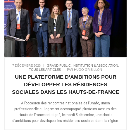
7 DÉCEMBRE 2023
|
GRAND PUBLIC
,
INSTITUTION & ASSOCIATION
,
TOUS LES ARTICLES
|
PAR HUGO GRISILLON
UNE PLATEFORME D’AMBITIONS POUR
DÉVELOPPER LES RÉSIDENCES
SOCIALES DANS LES HAUTS-DE-FRANCE
À l’occasion des rencontres nationales de l’Unafo, union
professionnelle du logement accompagné, plusieurs acteurs des
Hauts-de-France ont signé, le mardi 5 décembre, une charte
d’ambitions pour développer les résidences sociales dans la région.