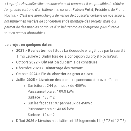
«
Le projet NoviliaSun illustre concrètement comment il est possible de réduire
l’empreinte carbone d’un bâtiment
». conclut
Fabien Petit
, Président de Plurial
Novilia. «
C’est une approche qui demande de bousculer certains de nos acquis,
notamment en matière de conception et de montage des projets, mais qui
permet de dessiner les contours d’un habitat moins énergivore, plus durable
tout en restant abordable
».
Le projet en quelques dates
2021
>
Réalisation
de l’étude La Boussole énergétique par la société
Timo Leukefeld GmbH lors de la conception du projet NoviliaSun.
Octobre
2022
>
Obtention
du permis de construire
Décembre
2023
>
Démarrage
des travaux
Octobre
2024
>
Fin du chantier de gros oeuvre
Juillet
2025
>
Livraison
des premiers panneaux photovoltaïques
Sur toiture : 244 panneaux de 450Wc
Puissance totale : 109.8 kWc
Surface : 488 m2
Sur les façades : 97 panneaux de 450Wc
Puissance totale : 43.65 kWc
Surface : 194 m2
Début
2026
>
Livraison
du bâtiment 15 logements LLI (3T2 et 12 T3)