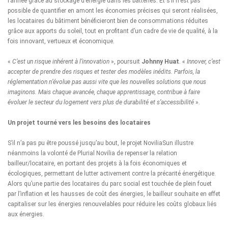
l’année grâce au stockage d’énergie dans les batteries. Et s’il n’est pas
possible de quantifier en amont les économies précises qui seront réalisées,
les locataires du bâtiment bénéficieront bien de consommations réduites
grâce aux apports du soleil, tout en profitant d’un cadre de vie de qualité, à la
fois innovant, vertueux et économique.
«
C’est un risque inhérent à l’innovation
», poursuit
Johnny Huat
. «
Innover, c’est
accepter de prendre des risques et tester des modèles inédits. Parfois, la
réglementation n’évolue pas aussi vite que les nouvelles solutions que nous
imaginons. Mais chaque avancée, chaque apprentissage, contribue à faire
évoluer le secteur du logement vers plus de durabilité et s’accessibilité
».
Un projet tourné vers les besoins des locataires
S’il n’a pas pu être poussé jusqu’au bout, le projet NoviliaSun illustre
néanmoins la volonté de Plurial Novilia de repenser la relation
bailleur/locataire, en portant des projets à la fois économiques et
écologiques, permettant de lutter activement contre la précarité énergétique.
Alors qu’une partie des locataires du parc social est touchée de plein fouet
par l’inflation et les hausses de coût des énergies, le bailleur souhaite en effet
capitaliser sur les énergies renouvelables pour réduire les coûts globaux liés
aux énergies.