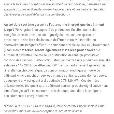
avec à la fois une conception et une architecture responsables, permettant par
exemple d’optimiser l’orientation de chaque espace, et une parfaite intégration
des énergies renouvelables dans la construction
. »
Au total, le système garantira l’autonomie énergétique du bâtiment
jusqu’à 70 %
, grâce à sa capacité de production. En effet, sur le plan
énergétique, le bâtiment se distingue également par une approche
ambitieuse. Selon les calculs issus de l’étude initiale*, l’installation
photovoltaïque intégrée affiche une puissance totale de 153.45 kilowatt-crête
(kWc).
Des batteries seront également installées pour stocker le
surplus
et permettre une meilleure distribution de l’énergie produite en
fonction des besoins. Cette configuration permettrait une production annuelle
estimée à 117 200 kilowattheures (kWh) en courant alternatif générés par
l’installation photovoltaïque. La consommation électrique annuelle du
bâtiment – incluant chauffage, eau chaude sanitaire, usage domestique et
usage général – est quant à elle estimée à 79 320 kWh. Ces données
prévisionnelles indiquent que le bâtiment pourrait produire significativement
plus d’énergie qu’il n’en consomme, le classant ainsi dans la catégorie
des bâtiments à énergie positive.
*Étude LA BOUSSOLE ENERGETIQUE®, réalisée en 2021 par la société Timo
Leukefeld GmbH lors de la conception du projet NoviliaSun.