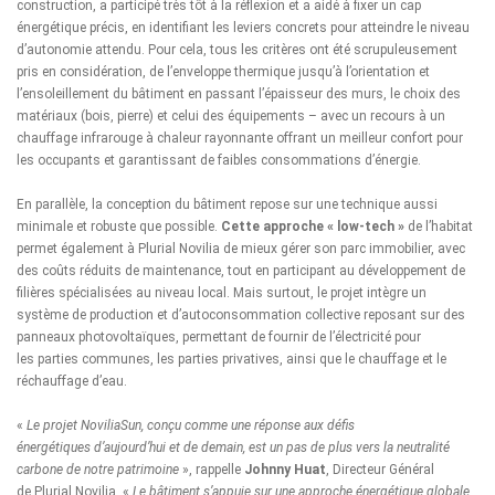
construction, a participé très tôt à la réflexion et a aidé à fixer un cap
énergétique précis, en identifiant les leviers concrets pour atteindre le niveau
d’autonomie attendu. Pour cela, tous les critères ont été scrupuleusement
pris en considération, de l’enveloppe thermique jusqu’à l’orientation et
l’ensoleillement du bâtiment en passant l’épaisseur des murs, le choix des
matériaux (bois, pierre) et celui des équipements – avec un recours à un
chauffage infrarouge à chaleur rayonnante offrant un meilleur confort pour
les occupants et garantissant de faibles consommations d’énergie.
En parallèle, la conception du bâtiment repose sur une technique aussi
minimale et robuste que possible.
Cette approche « low-tech »
de l’habitat
permet également à Plurial Novilia de mieux gérer son parc immobilier, avec
des coûts réduits de maintenance, tout en participant au développement de
filières spécialisées au niveau local. Mais surtout, le projet intègre un
système de production et d’autoconsommation collective reposant sur des
panneaux photovoltaïques, permettant de fournir de l’électricité pour
les parties communes, les parties privatives, ainsi que le chauffage et le
réchauffage d’eau.
«
Le projet NoviliaSun, conçu comme une réponse aux défis
énergétiques d’aujourd’hui et de demain, est un pas de plus vers la neutralité
carbone de notre patrimoine
», rappelle
Johnny Huat
, Directeur Général
de Plurial Novilia. «
Le bâtiment s’appuie sur une approche énergétique globale,