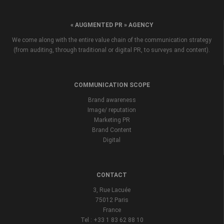
« AUGMENTED PR » AGENCY
We come along with the entire value chain of the communication strategy
(from auditing, through traditional or digital PR, to surveys and content).
COMMUNICATION SCOPE
Brand awareness
Image/ reputation
Marketing PR
Brand Content
Digital
CONTACT
3, Rue Lacuée
75012 Paris
France
Tel : +33 1 83 62 88 10