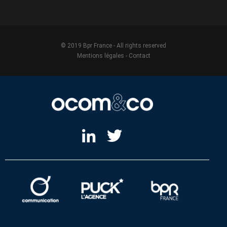
© 2019 Bpr France - All rights reserved
Mentions légales
-
Contact