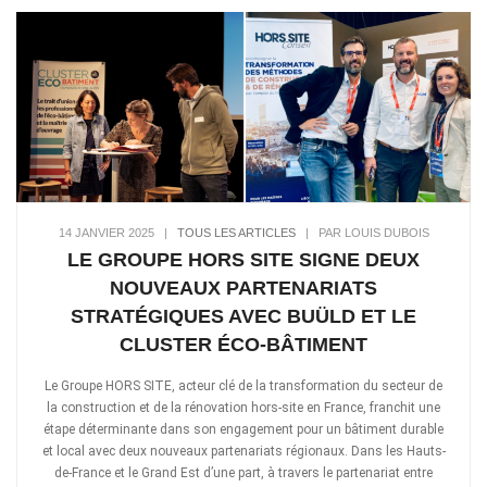
14 JANVIER 2025
|
TOUS LES ARTICLES
|
PAR LOUIS DUBOIS
LE GROUPE HORS SITE SIGNE DEUX
NOUVEAUX PARTENARIATS
STRATÉGIQUES AVEC BUÜLD ET LE
CLUSTER ÉCO-BÂTIMENT
Le Groupe HORS SITE, acteur clé de la transformation du secteur de
la construction et de la rénovation hors-site en France, franchit une
étape déterminante dans son engagement pour un bâtiment durable
et local avec deux nouveaux partenariats régionaux. Dans les Hauts-
de-France et le Grand Est d’une part, à travers le partenariat entre