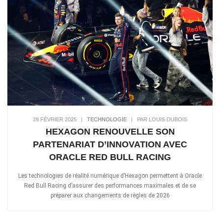
28 FÉVRIER 2025
|
TECHNOLOGIE
|
PAR LOUIS DUBOIS
HEXAGON RENOUVELLE SON
PARTENARIAT D’INNOVATION AVEC
ORACLE RED BULL RACING
Les technologies de réalité numérique d’Hexagon permettent à Oracle
Red Bull Racing d’assurer des performances maximales et de se
préparer aux changements de règles de 2026