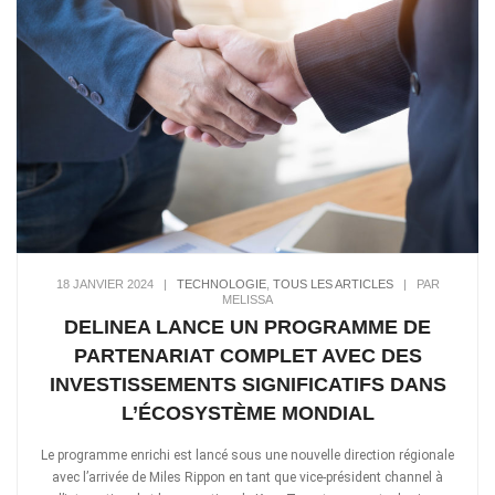
18 JANVIER 2024
|
TECHNOLOGIE
,
TOUS LES ARTICLES
|
PAR
MELISSA
DELINEA LANCE UN PROGRAMME DE
PARTENARIAT COMPLET AVEC DES
INVESTISSEMENTS SIGNIFICATIFS DANS
L’ÉCOSYSTÈME MONDIAL
Le programme enrichi est lancé sous une nouvelle direction régionale
avec l’arrivée de Miles Rippon en tant que vice-président channel à