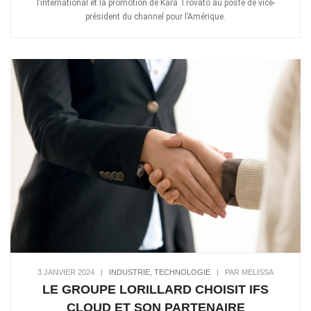
l’international et la promotion de Kara Trovato au poste de vice-
président du channel pour l’Amérique.
3 JANVIER 2024
|
INDUSTRIE
,
TECHNOLOGIE
|
PAR MELISSA
LE GROUPE LORILLARD CHOISIT IFS
CLOUD ET SON PARTENAIRE