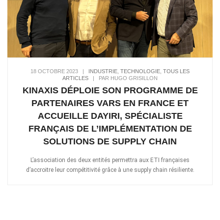
18 OCTOBRE 2023
|
INDUSTRIE
,
TECHNOLOGIE
,
TOUS LES
ARTICLES
|
PAR HUGO GRISILLON
KINAXIS DÉPLOIE SON PROGRAMME DE
PARTENAIRES VARS EN FRANCE ET
ACCUEILLE DAYIRI, SPÉCIALISTE
FRANÇAIS DE L’IMPLÉMENTATION DE
SOLUTIONS DE SUPPLY CHAIN
L’association des deux entités permettra aux ETI françaises
d’accroitre leur compétitivité grâce à une supply chain résiliente.