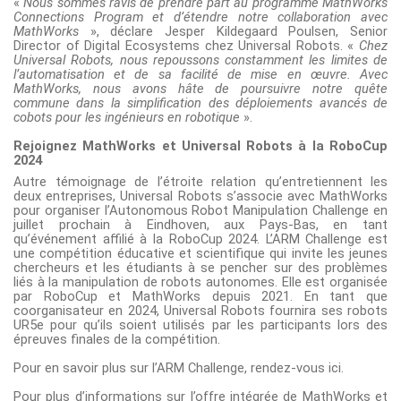
«
Nous sommes ravis de prendre part au programme MathWorks
Connections Program et d’étendre notre collaboration avec
MathWorks
», déclare Jesper Kildegaard Poulsen, Senior
Director of Digital Ecosystems chez Universal Robots. «
Chez
Universal Robots, nous repoussons constamment les limites de
l’automatisation et de sa facilité de mise en œuvre. Avec
MathWorks, nous avons hâte de poursuivre notre quête
commune dans la simplification des déploiements avancés de
cobots pour les ingénieurs en robotique
».
Rejoignez MathWorks et Universal Robots à la RoboCup
2024
Autre témoignage de l’étroite relation qu’entretiennent les
deux entreprises, Universal Robots s’associe avec MathWorks
pour organiser l’Autonomous Robot Manipulation Challenge en
juillet prochain à Eindhoven, aux Pays-Bas, en tant
qu’événement affilié à la RoboCup 2024. L’ARM Challenge est
une compétition éducative et scientifique qui invite les jeunes
chercheurs et les étudiants à se pencher sur des problèmes
liés à la manipulation de robots autonomes. Elle est organisée
par RoboCup et MathWorks depuis 2021. En tant que
coorganisateur en 2024, Universal Robots fournira ses robots
UR5e pour qu’ils soient utilisés par les participants lors des
épreuves finales de la compétition.
Pour en savoir plus sur l’ARM Challenge,
rendez-vous ici
.
Pour plus d’informations sur l’offre intégrée de MathWorks et