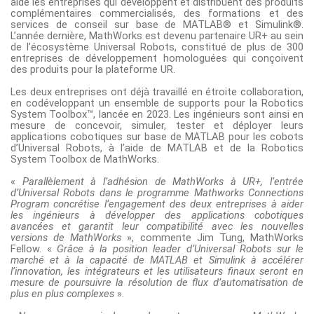
aide les entreprises qui développent et distribuent des produits
complémentaires commercialisés, des formations et des
services de conseil sur base de
MATLAB®
et
Simulink®
.
L’année dernière,
MathWorks est devenu partenaire UR+
au sein
de l’écosystème Universal Robots,
constitué de plus de 300
entreprises
de développement homologuées qui conçoivent
des produits pour la plateforme UR.
Les deux entreprises ont déjà travaillé en étroite collaboration,
en codéveloppant un ensemble de supports pour la
Robotics
System Toolbox™
, lancée en 2023. Les ingénieurs sont ainsi en
mesure de concevoir, simuler, tester et déployer leurs
applications cobotiques sur base de MATLAB pour les cobots
d’Universal Robots, à l’aide de MATLAB et de la Robotics
System Toolbox de MathWorks.
«
Parallèlement à l’adhésion de MathWorks à
UR+
, l’entrée
d’Universal Robots dans le programme Mathworks Connections
Program concrétise l’engagement des deux entreprises à aider
les ingénieurs à développer des applications cobotiques
avancées et garantit leur compatibilité avec les nouvelles
versions de MathWorks
», commente Jim Tung, MathWorks
Fellow. «
Grâce à la position leader d’Universal Robots sur le
marché et à la capacité de MATLAB et Simulink à accélérer
l’innovation, les intégrateurs et les utilisateurs finaux seront en
mesure de poursuivre la résolution de flux d’automatisation de
plus en plus complexes
».