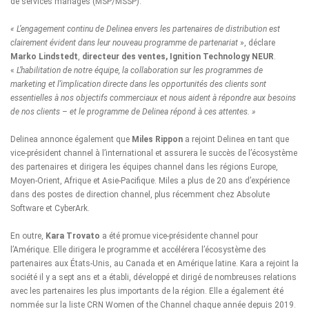
de services managés (MSP/MSSP).
« L’engagement continu de Delinea envers les partenaires de distribution est
clairement évident dans leur nouveau programme de partenariat
», déclare
Marko Lindstedt
,
directeur des ventes, Ignition Technology NEUR
.
«
L’habilitation de notre équipe, la collaboration sur les programmes de
marketing et l’implication directe dans les opportunités des clients sont
essentielles à nos objectifs commerciaux et nous aident à répondre aux besoins
de nos clients – et le programme de Delinea répond à ces attentes. »
Delinea annonce également que
Miles Rippon
a rejoint Delinea en tant que
vice-président channel à l’international et assurera le succès de l’écosystème
des partenaires et dirigera les équipes channel dans les régions Europe,
Moyen-Orient, Afrique et Asie-Pacifique. Miles a plus de 20 ans d’expérience
dans des postes de direction channel, plus récemment chez Absolute
Software et CyberArk.
En outre,
Kara Trovat
o
a été promue vice-présidente channel pour
l’Amérique. Elle dirigera le programme et accélérera l’écosystème des
partenaires aux États-Unis, au Canada et en Amérique latine. Kara a rejoint la
société il y a sept ans et a établi, développé et dirigé de nombreuses relations
avec les partenaires les plus importants de la région. Elle a également été
nommée sur la liste CRN Women of the Channel chaque année depuis 2019.