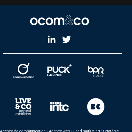
Agence de communication
•
Agence web
•
Lead marketing
•
Stratégie