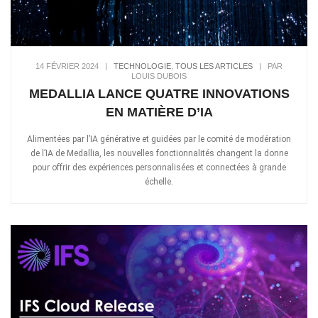
14 FÉVRIER 2024
|
TECHNOLOGIE
,
TOUS LES ARTICLES
|
PAR
LOUIS DUBOIS
MEDALLIA LANCE QUATRE INNOVATIONS
EN MATIÈRE D’IA
Alimentées par l’IA générative et guidées par le comité de modération
de l’IA de Medallia, les nouvelles fonctionnalités changent la donne
pour offrir des expériences personnalisées et connectées à grande
échelle.