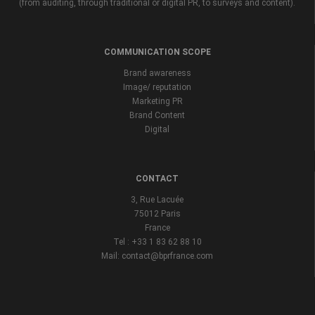
(from auditing, through traditional or digital PR, to surveys and content).
COMMUNICATION SCOPE
Brand awareness
Image/ reputation
Marketing PR
Brand Content
Digital
CONTACT
3, Rue Lacuée
75012 Paris
France
Tel : +33 1 83 62 88 10
Mail: contact@bprfrance.com