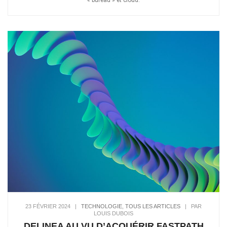
23 FÉVRIER 2024
|
TECHNOLOGIE
,
TOUS LES ARTICLES
|
PAR
LOUIS DUBOIS
DELINEA AU VU D’ACQUÉRIR FASTPATH