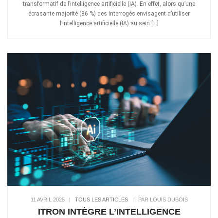
transformatif de l’intelligence artificielle (IA). En effet, alors qu’une
écrasante majorité (86 %) des interrogés envisagent d’utiliser
l’intelligence artificielle (IA) au sein […]
11 AVRIL 2025
|
TOUS LES ARTICLES
|
PAR LOUIS DUBOIS
ITRON INTÈGRE L’INTELLIGENCE