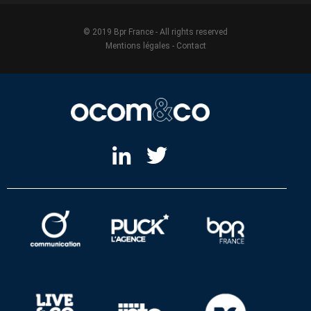
© 2019 Bpr France - All rights reserved
Mentions légales
-
Contact