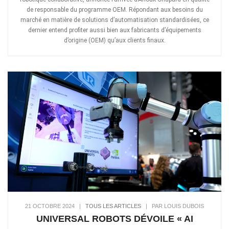
de responsable du programme OEM. Répondant aux besoins du
marché en matière de solutions d’automatisation standardisées, ce
dernier entend profiter aussi bien aux fabricants d’équipements
d’origine (OEM) qu’aux clients finaux.
21 OCTOBRE 2024
|
TOUS LES ARTICLES
|
PAR LOUIS DUBOIS
UNIVERSAL ROBOTS DÉVOILE « AI