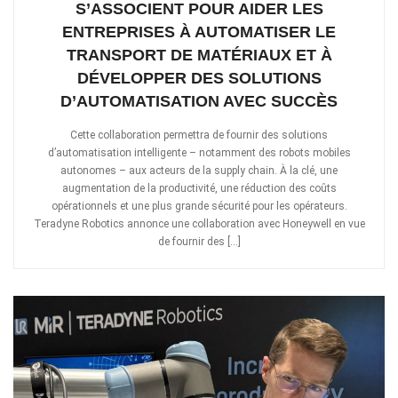
S’ASSOCIENT POUR AIDER LES
ENTREPRISES À AUTOMATISER LE
TRANSPORT DE MATÉRIAUX ET À
DÉVELOPPER DES SOLUTIONS
D’AUTOMATISATION AVEC SUCCÈS
Cette collaboration permettra de fournir des solutions
d’automatisation intelligente – notamment des robots mobiles
autonomes – aux acteurs de la supply chain. À la clé, une
augmentation de la productivité, une réduction des coûts
opérationnels et une plus grande sécurité pour les opérateurs.
Teradyne Robotics annonce une collaboration avec Honeywell en vue
de fournir des […]