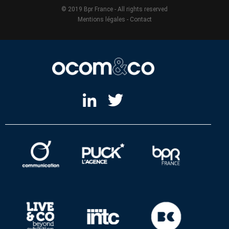
© 2019 Bpr France - All rights reserved
Mentions légales
-
Contact