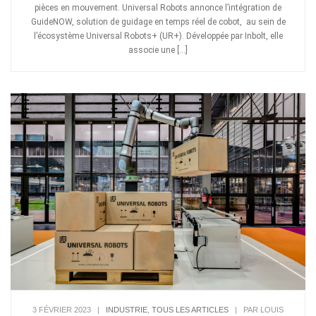
pièces en mouvement. Universal Robots annonce l’intégration de
GuideNOW, solution de guidage en temps réel de cobot, au sein de
l’écosystème Universal Robots+ (UR+). Développée par Inbolt, elle
associe une […]
3 FÉVRIER 2023
|
INDUSTRIE
,
TOUS LES ARTICLES
|
PAR LOUIS