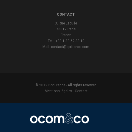
CONTACT
3, Rue Lacuée
75012 Paris
France
Tel : +33 1 83 62 88 10
Mail: contact@bprfrance.com
© 2019 Bpr France - All rights reserved
Mentions légales
-
Contact