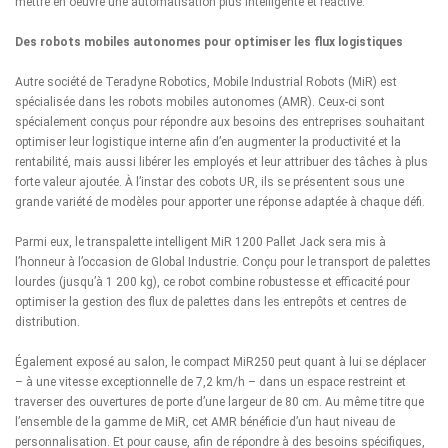
mettre en oeuvre une automatisation plus intelligente et réactive.
Des robots mobiles autonomes pour optimiser les flux logistiques
Autre société de Teradyne Robotics, Mobile Industrial Robots (MiR) est
spécialisée dans les robots mobiles autonomes (AMR). Ceux-ci sont
spécialement conçus pour répondre aux besoins des entreprises souhaitant
optimiser leur logistique interne afin d’en augmenter la productivité et la
rentabilité, mais aussi libérer les employés et leur attribuer des tâches à plus
forte valeur ajoutée. À l’instar des cobots UR, ils se présentent sous une
grande variété de modèles pour apporter une réponse adaptée à chaque défi.
Parmi eux, le transpalette intelligent MiR 1200 Pallet Jack sera mis à
l’honneur à l’occasion de Global Industrie. Conçu pour le transport de palettes
lourdes (jusqu’à 1 200 kg), ce robot combine robustesse et efficacité pour
optimiser la gestion des flux de palettes dans les entrepôts et centres de
distribution.
Également exposé au salon, le compact MiR250 peut quant à lui se déplacer
– à une vitesse exceptionnelle de 7,2 km/h – dans un espace restreint et
traverser des ouvertures de porte d’une largeur de 80 cm. Au même titre que
l’ensemble de la gamme de MiR, cet AMR bénéficie d’un haut niveau de
personnalisation. Et pour cause, afin de répondre à des besoins spécifiques,