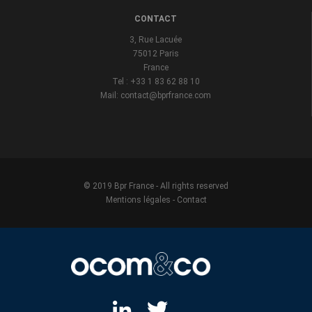
CONTACT
3, Rue Lacuée
75012 Paris
France
Tel : +33 1 83 62 88 10
Mail: contact@bprfrance.com
© 2019 Bpr France - All rights reserved
Mentions légales
-
Contact