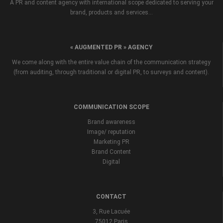
A PR and content agency with international scope dedicated to serving your
brand, products and services...
« AUGMENTED PR » AGENCY
We come along with the entire value chain of the communication strategy
(from auditing, through traditional or digital PR, to surveys and content).
COMMUNICATION SCOPE
Brand awareness
Image/ reputation
Marketing PR
Brand Content
Digital
CONTACT
3, Rue Lacuée
75012 Paris