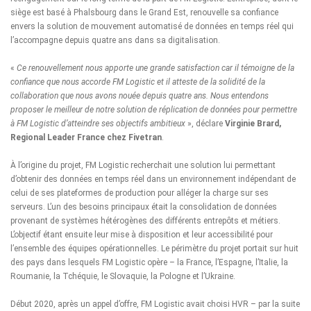
siège est basé à Phalsbourg dans le Grand Est, renouvelle sa confiance
envers la solution de mouvement automatisé de données en temps réel qui
l’accompagne depuis quatre ans dans sa digitalisation.
«
Ce renouvellement nous apporte une grande satisfaction car il témoigne de la
confiance que nous accorde FM Logistic et il atteste de la solidité de la
collaboration que nous avons nouée depuis quatre ans. Nous entendons
proposer le meilleur de notre solution de réplication de données pour permettre
à FM Logistic d’atteindre ses objectifs ambitieux
», déclare
Virginie Brard,
Regional Leader France chez Fivetran
.
À l’origine du projet, FM Logistic recherchait une solution lui permettant
d’obtenir des données en temps réel dans un environnement indépendant de
celui de ses plateformes de production pour alléger la charge sur ses
serveurs. L’un des besoins principaux était la consolidation de données
provenant de systèmes hétérogènes des différents entrepôts et métiers.
L’objectif étant ensuite leur mise à disposition et leur accessibilité pour
l’ensemble des équipes opérationnelles. Le périmètre du projet portait sur huit
des pays dans lesquels FM Logistic opère – la France, l’Espagne, l’Italie, la
Roumanie, la Tchéquie, le Slovaquie, la Pologne et l’Ukraine.
Début 2020, après un appel d’offre, FM Logistic avait choisi HVR – par la suite