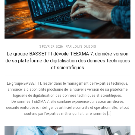
3 FÉVRIER 2026 | PAR LOUIS DUBOIS
Le groupe BASSETTI dévoile TEEXMA 7, dernière version
de sa plateforme de digitalisation des données techniques
et scientifiques
Le groupe BASSETTI, leader dans le management de l’expertise technique,
annonce la disponibilité prochaine de la nouvelle version de sa plateforme
logicielle de digitalisation des données techniques et scientifiques.
Dénommée TEEXMA 7, elle combine expérience utilisateur améliorée,
sécurité renforcée et intelligence artificielle concrète et opérationnelle, le tout
soutenu par l’expertise métier qui fait la renommée […]