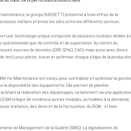
ue au cœur de la performance industrielle
a maintenance, le groupe BASSETTI présentera trois offres de la
ssus métiers et briser les silos entre les différents services.
st une technologie unique composée de plusieurs modules dédiés à l
s opérationnels que de contrôle et de supervision. Au centre du
breuses sources de données (ERP, GPAO, CAO) mais aussi avec divers
 test) pour piloter, tracer et optimiser chaque étape de la productio
MA for Maintenance
est conçu pour centraliser et optimiser la gestio
 la disponibilité des équipements. Elle permet de planifier
facilitant la réalisation des dépannages, notamment via une applicati
. L’EAM intègre de nombreux autres modules, activables à la demande,
sous-traitance, des devis et de la facturation, du RCM… et bien
stème de Management de la Qualité (SMQ). La digitalisation de