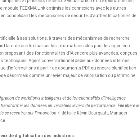
simplifiés et plusieurs modes de visualisation et d’exploitation des
, le module TEEXMA Link optimise les connexions avec les autres
en consolidant les mécanismes de sécurité, d’authentification et de
rtificielle à ses solutions, à travers des mécanismes de recherche
ettant de contextualiser les informations clés pour les ingénieurs.
 en proposant des fonctionnalités d’IA encore plus avancées, conçues
s techniques. Agent conversationnel dédié aux données internes,
ique d’informations à partir de documents PDF ou encore planification
’impose désormais comme un levier majeur de valorisation du patrimoine
gration de workflows intelligents et de fonctionnalités d’intelligence
e transformer les données en véritables leviers de performance. Elle libère l
e se recentrer sur l’innovation
», détaille Kévin Bourgault, Manager
ce.
eux de digitalisation des industries