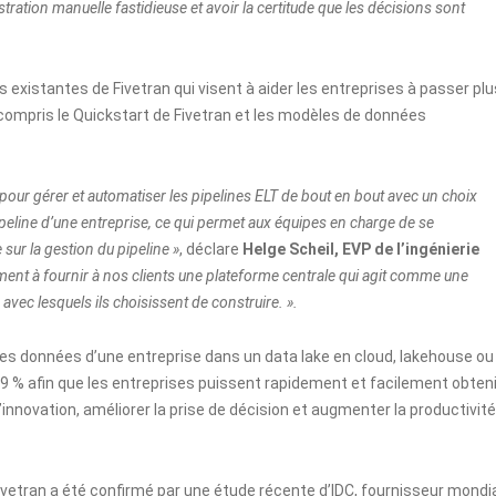
ration manuelle fastidieuse et avoir la certitude que les décisions sont
s existantes de Fivetran qui visent à aider les entreprises à passer plu
compris le
Quickstart
de Fivetran et les modèles de données
pour gérer et automatiser les pipelines ELT de bout en bout avec un choix
ipeline d’une entreprise, ce qui permet aux équipes en charge de se
 sur la gestion du pipeline »
, déclare
Helge Scheil, EVP de l’ingénierie
ment à fournir à nos clients une plateforme centrale qui agit comme une
ec lesquels ils choisissent de construire. ».
les données d’une entreprise dans un data lake en cloud, lakehouse ou
,9 % afin que les entreprises puissent rapidement et facilement obteni
’innovation, améliorer la prise de décision et augmenter la productivité
 Fivetran a été confirmé par une
étude
récente d’IDC, fournisseur mondi