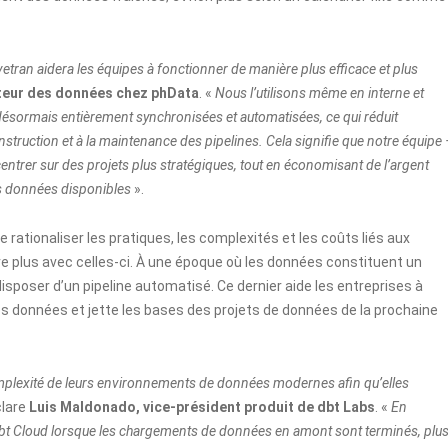
tran aidera les équipes à fonctionner de manière plus efficace et plus
teur des données chez phData
. «
Nous l’utilisons même en interne et
désormais entièrement synchronisées et automatisées, ce qui réduit
struction et à la maintenance des pipelines. Cela signifie que notre équipe
ntrer sur des projets plus stratégiques, tout en économisant de l’argent
lles données disponibles
».
 rationaliser les pratiques, les complexités et les coûts liés aux
e plus avec celles-ci. À une époque où les données constituent un
disposer d’un pipeline automatisé. Ce dernier aide les entreprises à
des données et jette les bases des projets de données de la prochaine
omplexité de leurs environnements de données modernes afin qu’elles
clare
Luis Maldonado, vice-président produit de dbt Labs
. «
En
bt Cloud lorsque les chargements de données en amont sont terminés, plu