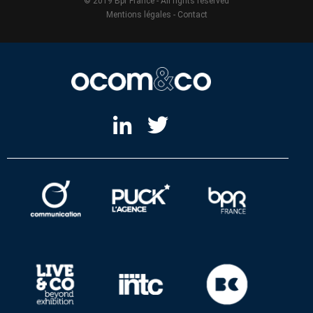
© 2019 Bpr France - All rights reserved
Mentions légales
-
Contact