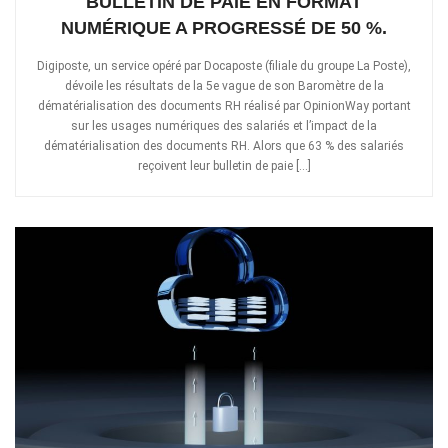
BULLETIN DE PAIE EN FORMAT
NUMÉRIQUE A PROGRESSÉ DE 50 %.
Digiposte, un service opéré par Docaposte (filiale du groupe La Poste),
dévoile les résultats de la 5e vague de son Baromètre de la
dématérialisation des documents RH réalisé par OpinionWay portant
sur les usages numériques des salariés et l’impact de la
dématérialisation des documents RH. Alors que 63 % des salariés
reçoivent leur bulletin de paie […]