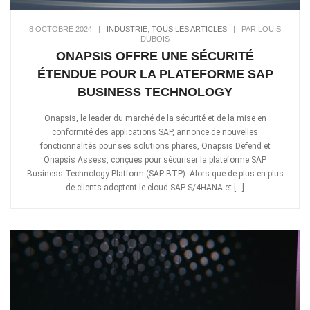
8 OCTOBRE 2024
|
INDUSTRIE
,
TOUS LES ARTICLES
|
PAR LOUIS
DUBOIS
ONAPSIS OFFRE UNE SÉCURITÉ
ÉTENDUE POUR LA PLATEFORME SAP
BUSINESS TECHNOLOGY
Onapsis, le leader du marché de la sécurité et de la mise en
conformité des applications SAP, annonce de nouvelles
fonctionnalités pour ses solutions phares, Onapsis Defend et
Onapsis Assess, conçues pour sécuriser la plateforme SAP
Business Technology Platform (SAP BTP). Alors que de plus en plus
de clients adoptent le cloud SAP S/4HANA et […]