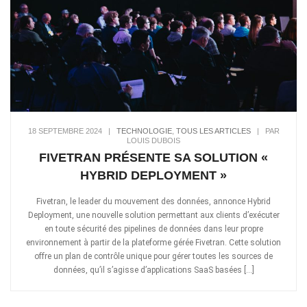
18 SEPTEMBRE 2024
|
TECHNOLOGIE
,
TOUS LES ARTICLES
|
PAR
LOUIS DUBOIS
FIVETRAN PRÉSENTE SA SOLUTION «
HYBRID DEPLOYMENT »
Fivetran, le leader du mouvement des données, annonce Hybrid
Deployment, une nouvelle solution permettant aux clients d’exécuter
en toute sécurité des pipelines de données dans leur propre
environnement à partir de la plateforme gérée Fivetran. Cette solution
offre un plan de contrôle unique pour gérer toutes les sources de
données, qu’il s’agisse d’applications SaaS basées […]