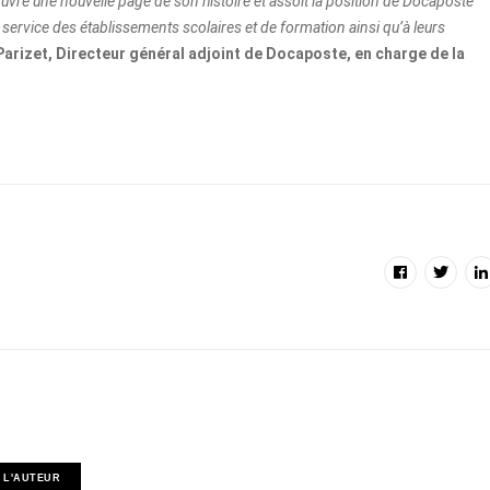
uvre une nouvelle page de son histoire et assoit la position de Docaposte
service des établissements scolaires et de formation ainsi qu’à leurs
Parizet, Directeur général adjoint de Docaposte, en charge de la
 L'AUTEUR