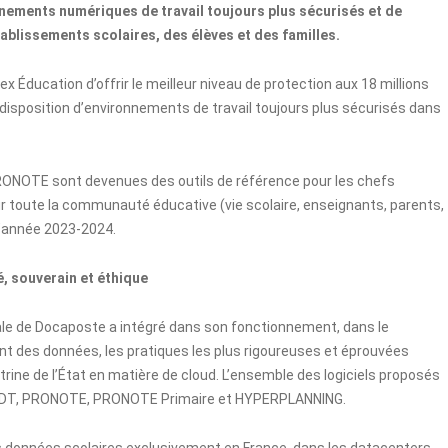
nements numériques de travail toujours plus sécurisés et de
ablissements scolaires, des élèves et des familles.
ex Éducation d’offrir le meilleur niveau de protection aux 18 millions
 disposition d’environnements de travail toujours plus sécurisés dans
 PRONOTE sont devenues des outils de référence pour les chefs
ur toute la communauté éducative (vie scolaire, enseignants, parents,
 l’année 2023-2024.
, souverain et éthique
liale de Docaposte a intégré dans son fonctionnement, dans le
t des données, les pratiques les plus rigoureuses et éprouvées
trine de l’État en matière de cloud. L’ensemble des logiciels proposés
: EDT, PRONOTE, PRONOTE Primaire et HYPERPLANNING.
 données scolaires exclusivement en France, dans les datacenters