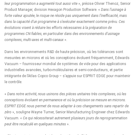
leur programmation a augmenté tout aussi vite
», précise Olivier Thenoz, Senior
Product Manager, division Hexagon Production Software. «
Dans l’usinage à
forte valeur ajoutée, le risque ne réside pas uniquement dans l’inefficacité, mais
dans la capacité d’un programme à s’exécuter exactement comme prévu. Ces
évolutions visent à réduire les efforts nécessaires à la préparation de
programmes CN fiables, en particulier dans des environnements d’usinage
complexes, multi-axes et multi-canaux
».
Dans les environnements R&D de haute précision, où les tolérances sont
mesurées en microns et où les conceptions évoluent fréquemment, Edwards
Vacuum – fournisseur mondial de systèmes de vide pour des applications
industrielles avancées, turbo-moléculaires et semi-conducteurs, et partie
intégrante de l’Atlas Copco Group – s’appuie sur ESPRIT EDGE pour maintenir
le contrôle.
«
Dans notre activité, nous usinons des pièces unitaires très complexes, où les
conceptions évoluent en permanence et où la précision se mesure en microns.
ESPRIT EDGE nous permet de nous adapter à ces changements sans repartir de
zéro
», souligne Wayne Turner, Senior Manufacturing Engineer chez Edwards
Vacuum. «
Ce qui nécessiterait autrement plusieurs jours de reprogrammation
peut être recalculé en quelques minutes
».