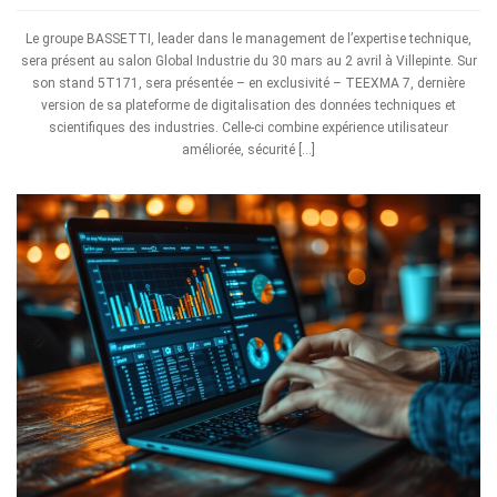
Le groupe BASSETTI, leader dans le management de l’expertise technique,
sera présent au salon Global Industrie du 30 mars au 2 avril à Villepinte. Sur
son stand 5T171, sera présentée – en exclusivité – TEEXMA 7, dernière
version de sa plateforme de digitalisation des données techniques et
scientifiques des industries. Celle-ci combine expérience utilisateur
améliorée, sécurité […]