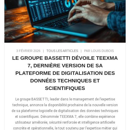
3 FÉVRIER 2026
|
TOUS LES ARTICLES
|
PAR LOUIS DUBOIS
LE GROUPE BASSETTI DÉVOILE TEEXMA
7, DERNIÈRE VERSION DE SA
PLATEFORME DE DIGITALISATION DES
DONNÉES TECHNIQUES ET
SCIENTIFIQUES
Le groupe BASSETTI, leader dans le management de l’expertise
technique, annonce la disponibilité prochaine de la nouvelle version
de sa plateforme logicielle de digitalisation des données techniques
et scientifiques. Dénommée TEEXMA 7, elle combine expérience
utilisateur améliorée, sécurité renforcée et intelligence artificielle
concrète et opérationnelle, le tout soutenu par l’expertise métier qui