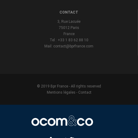
CONTACT
3, Rue Lacuée
75012 Paris
France
Tel : +33 1 83 62 88 10
Mail: contact@bprfrance.com
© 2019 Bpr France - All rights reserved
Mentions légales
-
Contact