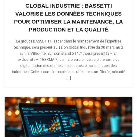
GLOBAL INDUSTRIE : BASSETTI
VALORISE LES DONNÉES TECHNIQUES
POUR OPTIMISER LA MAINTENANCE, LA
PRODUCTION ET LA QUALITÉ
Le groupe BASSETTI, leader dans le management de l’expertise
technique, sera présent au salon Global Industrie du 30 mars au 2
avril à Villepinte. Sur son stand 5T171, sera présentée – en
exclusivité – TEEXMA 7, dernière version de sa plateforme de
digitalisation des données techniques et scientifiques des
industries. Celle-ci combine expérience utilisateur améliorée, sécurité
[…]