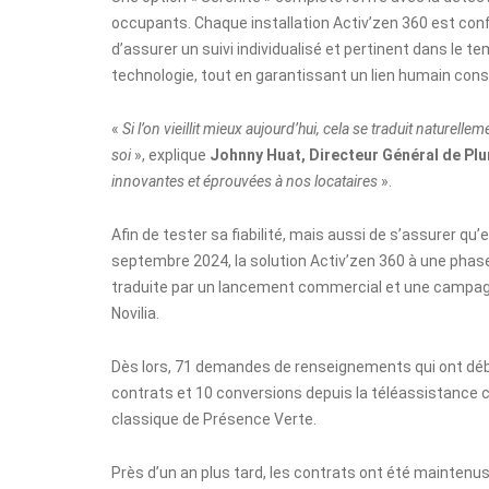
occupants. Chaque installation Activ’zen 360 est conf
d’assurer un suivi individualisé et pertinent dans le te
technologie, tout en garantissant un lien humain cons
«
Si l’on vieillit mieux aujourd’hui, cela se traduit nature
soi
», explique
Johnny Huat, Directeur Général de Plur
innovantes et éprouvées à nos locataires
».
Afin de tester sa fiabilité, mais aussi de s’assurer qu’e
septembre 2024, la solution Activ’zen 360 à une phas
traduite par un lancement commercial et une campagne 
Novilia.
Dès lors, 71 demandes de renseignements qui ont débo
contrats et 10 conversions depuis la téléassistance 
classique de Présence Verte.
Près d’un an plus tard, les contrats ont été maintenu