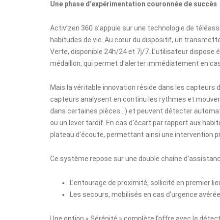
Une phase d’expérimentation couronnée de succès
Activ’zen 360 s’appuie sur une technologie de téléass
habitudes de vie. Au cœur du dispositif, un transmett
Verte, disponible 24h/24 et 7j/7. L’utilisateur dispo
médaillon, qui permet d’alerter immédiatement en cas
Mais la véritable innovation réside dans les capteurs 
capteurs analysent en continu les rythmes et mouve
dans certaines pièces…) et peuvent détecter automati
ou un lever tardif. En cas d’écart par rapport aux ha
plateau d’écoute, permettant ainsi une intervention p
Ce système repose sur une double chaîne d’assistanc
L’entourage de proximité, sollicité en premier lieu
Les secours, mobilisés en cas d’urgence avérée
Une option « Sérénité » complète l’offre avec la déte