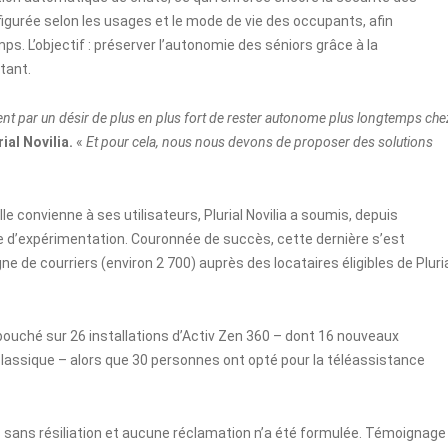
igurée selon les usages et le mode de vie des occupants, afin
mps. L’objectif : préserver l’autonomie des séniors grâce à la
tant.
llement par un désir de plus en plus fort de rester autonome plus longtemps che
ial Novilia.
«
Et pour cela, nous nous devons de proposer des solutions
lle convienne à ses utilisateurs, Plurial Novilia a soumis, depuis
e d’expérimentation. Couronnée de succès, cette dernière s’est
de courriers (environ 2 700) auprès des locataires éligibles de Pluri
uché sur 26 installations d’Activ Zen 360 – dont 16 nouveaux
classique – alors que 30 personnes ont opté pour la téléassistance
s sans résiliation et aucune réclamation n’a été formulée. Témoignage