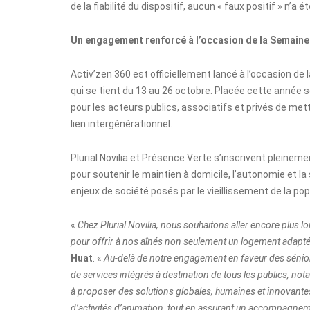
de la fiabilité du dispositif, aucun « faux positif » n’a
Un engagement renforcé à l’occasion de la Semaine
Activ’zen 360 est officiellement lancé à l’occasion d
qui se tient du 13 au 26 octobre. Placée cette année sou
pour les acteurs publics, associatifs et privés de mettre
lien intergénérationnel.
Plurial Novilia et Présence Verte s’inscrivent pleine
pour soutenir le maintien à domicile, l’autonomie et la
enjeux de société posés par le vieillissement de la po
«
Chez Plurial Novilia, nous souhaitons aller encore plus lo
pour offrir à nos aînés non seulement un logement adapté
Huat
. «
Au-delà de notre engagement en faveur des sénior
de services intégrés à destination de tous les publics, not
à proposer des solutions globales, humaines et innovantes, 
d’activités d’animation, tout en assurant un accompagnem