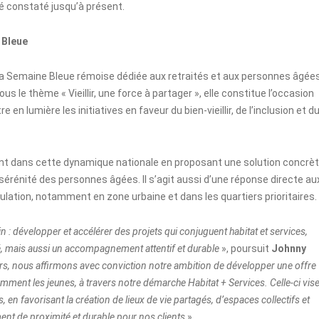
 été constaté jusqu’à présent.
 Bleue
e la Semaine Bleue rémoise dédiée aux retraités et aux personnes âgées
s le thème « Vieillir, une force à partager », elle constitue l’occasion
 en lumière les initiatives en faveur du bien-vieillir, de l’inclusion et d
ment dans cette dynamique nationale en proposant une solution concrè
 sérénité des personnes âgées. Il s’agit aussi d’une réponse directe au
pulation, notamment en zone urbaine et dans les quartiers prioritaires.
in : développer et accélérer des projets qui conjuguent habitat et services,
, mais aussi un accompagnement attentif et durable
», poursuit
Johnny
s, nous affirmons avec conviction notre ambition de développer une offre
amment les jeunes, à travers notre démarche Habitat + Services. Celle-ci vis
en favorisant la création de lieux de vie partagés, d’espaces collectifs et
ent de proximité et durable pour nos clients
».