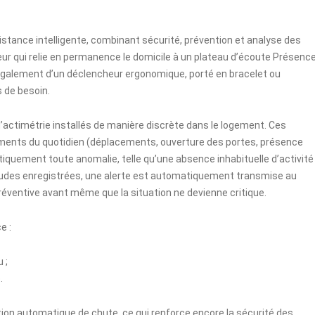
istance intelligente, combinant sécurité, prévention et analyse des
eur qui relie en permanence le domicile à un plateau d’écoute Présenc
se également d’un déclencheur ergonomique, porté en bracelet ou
 de besoin.
d’actimétrie installés de manière discrète dans le logement. Ces
ments du quotidien (déplacements, ouverture des portes, présence
quement toute anomalie, telle qu’une absence inhabituelle d’activité
bitudes enregistrées, une alerte est automatiquement transmise au
réventive avant même que la situation ne devienne critique.
e :
 ;
.
ction automatique de chute, ce qui renforce encore la sécurité des