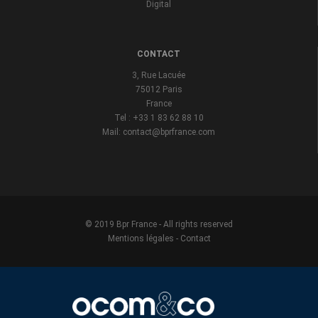
Digital
CONTACT
3, Rue Lacuée
75012 Paris
France
Tel : +33 1 83 62 88 10
Mail: contact@bprfrance.com
© 2019 Bpr France - All rights reserved
Mentions légales
-
Contact