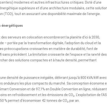
enters) modernes et autres infrastructures critiques. Doté d’une
 énergétique supérieure et d’une architecture modulaire, cette solutio
n (TCO), tout en assurant une disponibilité maximale de l’energie.
s énergétiques
 des serveurs en colocation encombreront la planète d’ici à 2030,
de – portée par la transformation digitale, l’adoption du cloud et la
es préoccupations croissantes en matière de durabilité, font de
i sans précédent. La limitation croissante de l’espace et la rareté des
ercher des solutions compactes et à haute densité, permettant
ne densité de puissance inégalée, délivrant jusqu’à 800 kVA/kW avec
 des onduleurs les plus compacts du marché. Sa conception économe 
mart Conversion et de 97,1% en Double Convertion en ligne
, réduisant
ns en refroidissement et les émissions de CO₂. L’exploitation de l’AS
50 % permet d’économiser 42 tonnes de CO₂ par an.