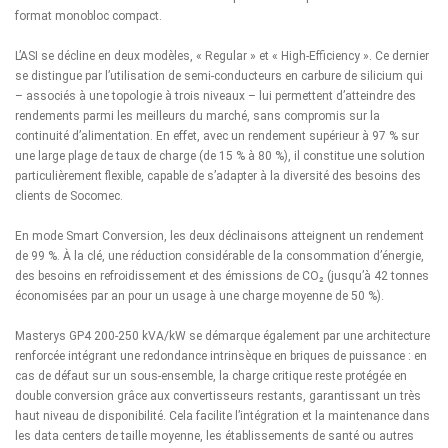
format monobloc compact.
L’ASI se décline en deux modèles, « Regular » et « High-Efficiency ». Ce dernier
se distingue par l’utilisation de semi-conducteurs en carbure de silicium qui
– associés à une topologie à trois niveaux – lui permettent d’atteindre des
rendements parmi les meilleurs du marché, sans compromis sur la
continuité d’alimentation. En effet, avec un rendement supérieur à 97 % sur
une large plage de taux de charge (de 15 % à 80 %), il constitue une solution
particulièrement flexible, capable de s’adapter à la diversité des besoins des
clients de Socomec.
En mode Smart Conversion, les deux déclinaisons atteignent un rendement
de 99 %. À la clé, une réduction considérable de la consommation d’énergie,
des besoins en refroidissement et des émissions de CO₂ (jusqu’à 42 tonnes
économisées par an pour un usage à une charge moyenne de 50 %).
Masterys GP4 200-250 kVA/kW se démarque également par une architecture
renforcée intégrant une redondance intrinsèque en briques de puissance : en
cas de défaut sur un sous-ensemble, la charge critique reste protégée en
double conversion grâce aux convertisseurs restants, garantissant un très
haut niveau de disponibilité. Cela facilite l’intégration et la maintenance dans
les data centers de taille moyenne, les établissements de santé ou autres