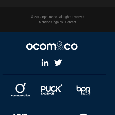
© 2019 Bpr France - All rights reserved
Mentions légales
-
Contact