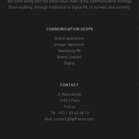
We come along with the entire value chain of the communication strategy
(from auditing, through traditional or digital PR, to surveys and content).
COMMUNICATION SCOPE
Brand awareness
Image/ reputation
Marketing PR
Brand Content
Digital
CONTACT
3, Rue Lacuée
75012 Paris
France
Tel : +33 1 83 62 88 10
Mail: contact@bprfrance.com