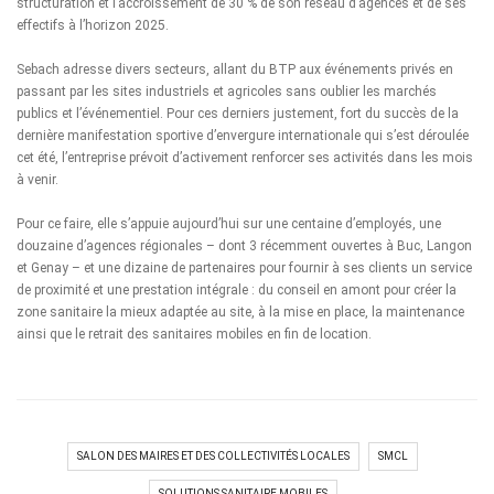
structuration et l’accroissement de 30 % de son réseau d’agences et de ses
effectifs à l’horizon 2025.
Sebach adresse divers secteurs, allant du BTP aux événements privés en
passant par les sites industriels et agricoles sans oublier les
marchés
publics
et
l’événementiel
. Pour ces derniers justement, fort du succès de la
dernière manifestation sportive d’envergure internationale qui s’est déroulée
cet été, l’entreprise prévoit d’activement renforcer ses activités dans les mois
à venir.
Pour ce faire, elle s’appuie aujourd’hui sur une centaine d’employés, une
douzaine d’agences régionales – dont 3 récemment ouvertes à
Buc
,
Langon
et Genay – et une dizaine de partenaires pour fournir à ses clients un service
de proximité et une prestation intégrale : du conseil en amont pour créer la
zone sanitaire la mieux adaptée au site, à la mise en place, la maintenance
ainsi que le retrait des sanitaires mobiles en fin de location.
SALON DES MAIRES ET DES COLLECTIVITÉS LOCALES
SMCL
SOLUTIONS SANITAIRE MOBILES