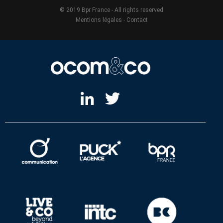
© 2019 Bpr France - All rights reserved
Mentions légales
-
Contact