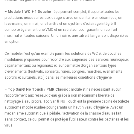
–
Module 1 WC + 1 Douche
: équipement complet, il apporte toutes les
prestations nécessaires aux usagers avec un sanitaire en céramique, un
lave-mains, un miroir, une fenêtre et un système d’éclairage intégré. Il
comporte également une VMC et un radiateur pour garantir un confort
maximal en toutes saisons. Un urinoir et une table à langer sont disponibles
en option.
Ce modèle n’est qu’un exemple parmi les
solutions de WC et de douches
modulaires
proposées pour répondre aux exigences des services municipaux,
départementaux ou régionaux et leur permettre d’organiser tous types
d’événements (festivals, concerts, foires, congrès, marchés, événements
sportifs et culturels, etc.) dans les meilleures conditions d’hygiène.
–
Top San® No Touch
/
PMR Classic
: mobile et ne nécessitant aucun
raccordement aux réseaux d’eau grâce à son mécanisme breveté de
nettoyage à eau propre, Top San® No Touch est la première cabine de toilette
autonome mobile étudiée pour garantir un haut niveau d’hygiène. Avec un
mécanisme automatique à pédale, l’activation de la chasse d’eau se fait
sans contact, ce qui permet de protéger l’utilisateur contre les bactéries et les
virus.