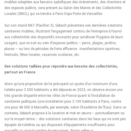
mobiles adaptées aux besoins spécifiques des événements, des chantiers et
des espaces publics, sera présent au Salon des Maires et des Collectivités
Locales (SMCL) qui se tiendra à Paris Expo Porte de Versailles.
Sur son stand M67 (Pavillon 3), Sebach présentera ses dernières solutions
sanitaires mobiles, illustrant l’engagement continu de l’entreprise à fournir
aux collectivités des dispositifs innovants pour améliorer l’hygiène de leurs
usagers, que ce soit au sein d’espaces publics – parcs, plages, jardins,
places – ou lors de périodes de forte affluence : manifestations sportives,
festivals, fêtes locales, vacances scolaires, etc.
Des solutions taillées pour répondre aux besoins des collectivités,
partout en France
Alors qu’une
proposition de loi prévoyant un quota d’un minimum d’une
toilette pour 2 500 habitants a été déposée en 2023
, on observe encore une
très grande disparité entre les villes de France quant à l’installation de
sanitaires publiques (une installation pour 3 100 habitants à Paris, contre
une pour 48 000 à Marseille, par exemple, selon
l’Académie de l’Eau
). Dans ce
contexte, Sebach propose à la location et met en œuvre – ponctuellement ou
sur le moyen terme – des solutions sanitaires dans les lieux qui ne sont pas
équipés de toilettes ou qui disposent d’équipements insuffisants pour
accueillir un grand nombre de personnes. Parmi celles-ci :