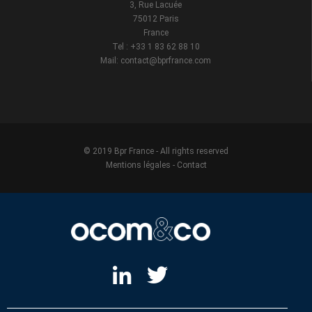
3, Rue Lacuée
75012 Paris
France
Tel : +33 1 83 62 88 10
Mail: contact@bprfrance.com
© 2019 Bpr France - All rights reserved
Mentions légales
-
Contact