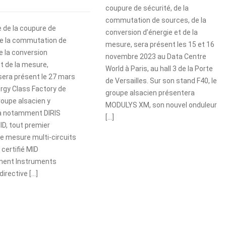
coupure de sécurité, de la
commutation de sources, de la
e de la coupure de
conversion d’énergie et de la
de la commutation de
mesure, sera présent les 15 et 16
e la conversion
novembre 2023 au Data Centre
et de la mesure,
World à Paris, au hall 3 de la Porte
era présent le 27 mars
de Versailles. Sur son stand F40, le
rgy Class Factory de
groupe alsacien présentera
groupe alsacien y
MODULYS XM, son nouvel onduleur
a notamment DIRIS
[…]
ID, tout premier
e mesure multi-circuits
certifié MID
ent Instruments
 directive […]