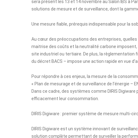
sera présent les 13 et 14 novembre au
Salon IBS
à Par
solutions de mesure et de surveillance, dont la
gamme 
Une mesure fiable, prérequis indispensable pour la so
Au cœur des préoccupations des entreprises, quelles que
maitrise des coûts et la neutralité carbone imposent
site industriel ou tertiaire. De plus, la règlementation
du décret BACS – impose une action rapide en vue d’at
Pour répondre à ces enjeux, la mesure de la consomma
«
Plan de mesurage et de surveillance de l’énergie – 
Dans ce cadre, des systèmes comme DIRIS Digiware pe
efficacement leur consommation.
DIRIS Digiware : premier système de mesure multi-circ
DIRIS Digiware est un système innovant de surveillance 
solution complète permettant de surveiller la performan