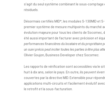
s’agit du seul système combinant le sous-comptage et l
résiduels.
Désormais certifiés MID*, les modules S-130MID et S-13
premier système de mesure multipoints du marché ada
évolution majeure pour tous les clients de Socomec, d
été aussi important de facturer avec précision et équi
performances financières du locataire et du propriétaire peut
un suivi précis peut inciter toutes les parties à être plus at
Olivier Goujon, Business Developer
chez Socomec.
Les rapports de vérification sont accessibles via le s
huit à dix ans, selon le pays. En outre, ils peuvent év
couvertes par la directive MID. Extensible pour répond
applications multi-circuits et facilement évolutif avec
le retrofit et la sous-facturation.