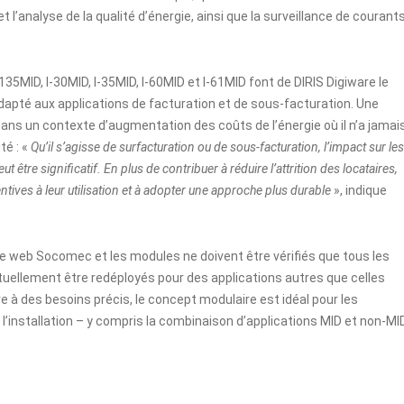
’analyse de la qualité d’énergie, ainsi que la surveillance de courant
5MID, I-30MID, I-35MID, I-60MID et I-61MID font de DIRIS Digiware le
pté aux applications de facturation et de sous-facturation. Une
ans un contexte d’augmentation des coûts de l’énergie où il n’a jamai
té : «
Qu’il s’agisse de surfacturation ou de sous-facturation, l’impact sur les
 être significatif. En plus de contribuer à réduire l’attrition des locataires,
tentives à leur utilisation et à adopter une approche plus durable
», indique
ite web Socomec et les modules ne doivent être vérifiés que tous les
entuellement être redéployés pour des applications autres que celles
re à des besoins précis, le concept modulaire est idéal pour les
 l’installation – y compris la combinaison d’applications MID et non-MID