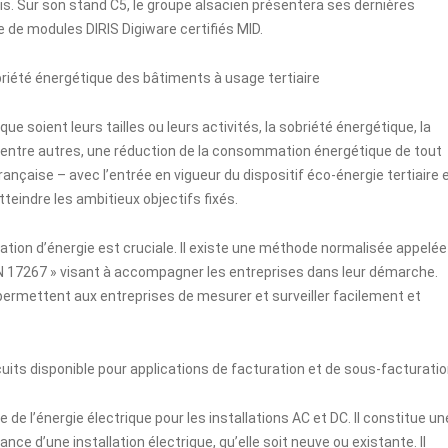
is. Sur son stand C5, le groupe alsacien présentera ses dernières
de modules DIRIS Digiware certifiés MID
.
briété énergétique des bâtiments à usage tertiaire
 soient leurs tailles ou leurs activités, la sobriété énergétique, la
, entre autres, une réduction de la consommation énergétique de tout
 française – avec l’entrée en vigueur du dispositif éco-énergie tertiaire 
teindre les ambitieux objectifs fixés.
tion d’énergie est cruciale. Il existe une méthode normalisée appelée
EN 17267
» visant à accompagner les entreprises dans leur démarche.
rmettent aux entreprises de mesurer et surveiller facilement et
uits disponible pour applications de facturation et de sous-facturati
de l’énergie électrique pour les installations AC et DC. Il constitue un
ce d’une installation électrique, qu’elle soit neuve ou existante. Il