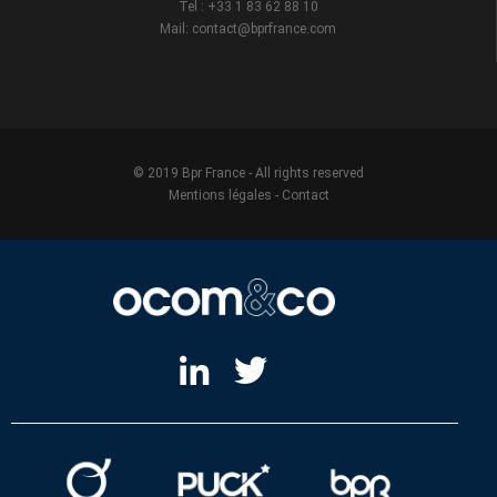
Tel : +33 1 83 62 88 10
Mail: contact@bprfrance.com
© 2019 Bpr France - All rights reserved
Mentions légales
-
Contact