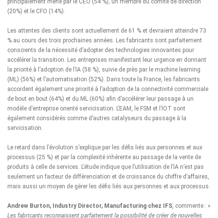
principalement mené par le CEO (54 %), un membre du comité de direction
(20%) et le CFO (14%).
Les attentes des clients sont actuellement de 61 % et devraient atteindre 73
% au cours des trois prochaines années. Les fabricants sont parfaitement
conscients de la nécessité d’adopter des technologies innovantes pour
accélérer la transition. Les entreprises manifestant leur urgence en donnant
la priorité à l’adoption de l’IA (58 %), suivie de près par le machine learning
(ML) (56%) et l’automatisation (52%). Dans toute la France, les fabricants
accordent également une priorité à l’adoption de la connectivité commerciale
de bout en bout (64%) et du ML (60%) afin d’accélérer leur passage à un
modèle d’entreprise orienté servicisation. L’EAM, le FSM et l’IOT sont
également considérés comme d’autres catalyseurs du passage à la
servicisation.
Le retard dans l’évolution s’explique par les défis liés aux personnes et aux
processus (25 %) et par la complexité inhérente au passage de la vente de
produits à celle de services. L’étude indique que l’utilisation de l’IA n’est pas
seulement un facteur de différenciation et de croissance du chiffre d’affaires,
mais aussi un moyen de gérer les défis liés aux personnes et aux processus.
Andrew Burton, Industry Director, Manufacturing chez IFS
, commente :
«
Les fabricants reconnaissent parfaitement la possibilité de créer de nouvelles