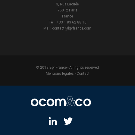
3, Rue Lacuée
75012 Paris
France
Tel : +33 1 83 62 88 10
Mail: contact@bprfrance.com
© 2019 Bpr France - All rights reserved
Mentions légales
-
Contact