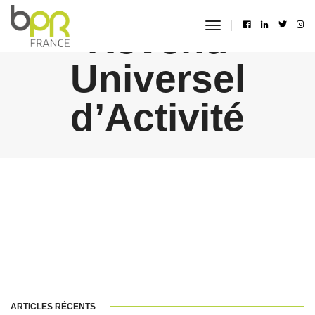
Revenu
toggle
navigation
Universel
d’Activité
ARTICLES RÉCENTS