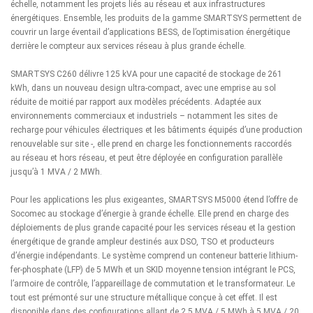
échelle, notamment les projets liés au réseau et aux infrastructures
énergétiques. Ensemble, les produits de la gamme SMARTSYS permettent de
couvrir un large éventail d’applications BESS, de l’optimisation énergétique
derrière le compteur aux services réseau à plus grande échelle.
SMARTSYS C260 délivre 125 kVA pour une capacité de stockage de 261
kWh, dans un nouveau design ultra-compact, avec une emprise au sol
réduite de moitié par rapport aux modèles précédents. Adaptée aux
environnements commerciaux et industriels – notamment les sites de
recharge pour véhicules électriques et les bâtiments équipés d’une production
renouvelable sur site -, elle prend en charge les fonctionnements raccordés
au réseau et hors réseau, et peut être déployée en configuration parallèle
jusqu’à 1 MVA / 2 MWh.
Pour les applications les plus exigeantes, SMARTSYS M5000 étend l’offre de
Socomec au stockage d’énergie à grande échelle. Elle prend en charge des
déploiements de plus grande capacité pour les services réseau et la gestion
énergétique de grande ampleur destinés aux DSO, TSO et producteurs
d’énergie indépendants. Le système comprend un conteneur batterie lithium-
fer-phosphate (LFP) de 5 MWh et un SKID moyenne tension intégrant le PCS,
l’armoire de contrôle, l’appareillage de commutation et le transformateur. Le
tout est prémonté sur une structure métallique conçue à cet effet. Il est
disponible dans des configurations allant de 2,5 MVA / 5 MWh à 5 MVA / 20