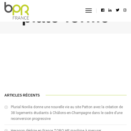
plate-forme
toggle
navigation
ARTICLES RÉCENTS
Plurial Novilia donne une nouvelle vie au site Patton avec la création de
38 logements étudiants à Châlons-en-Champagne dans le cadre d’une
reconversion progressive
Hexagon déploie en France TORO HP, machine à mesurer