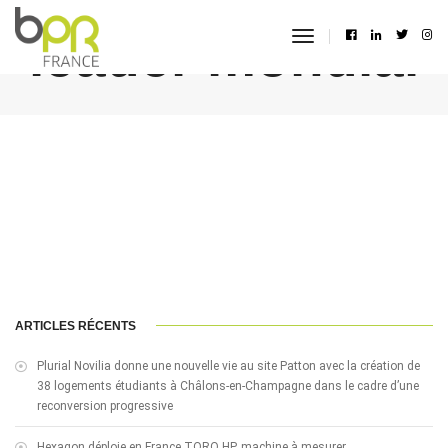
leader mondial
toggle
navigation
ARTICLES RÉCENTS
Plurial Novilia donne une nouvelle vie au site Patton avec la création de
38 logements étudiants à Châlons-en-Champagne dans le cadre d’une
reconversion progressive
Hexagon déploie en France TORO HP, machine à mesurer