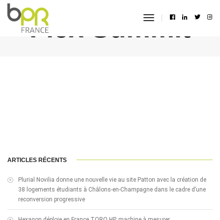
Flex Summit
toggle
navigation
ARTICLES RÉCENTS
Plurial Novilia donne une nouvelle vie au site Patton avec la création de
38 logements étudiants à Châlons-en-Champagne dans le cadre d’une
reconversion progressive
Hexagon déploie en France TORO HP, machine à mesurer