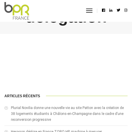
délégation
toggle
navigation
ARTICLES RÉCENTS
Plurial Novilia donne une nouvelle vie au site Patton avec la création de
38 logements étudiants à Châlons-en-Champagne dans le cadre d’une
reconversion progressive
Hexagon déploie en France TORO HP, machine à mesurer