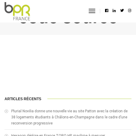
code source
toggle
navigation
ARTICLES RÉCENTS
Plurial Novilia donne une nouvelle vie au site Patton avec la création de
38 logements étudiants à Châlons-en-Champagne dans le cadre d’une
reconversion progressive
Hexagon déploie en France TORO HP, machine à mesurer