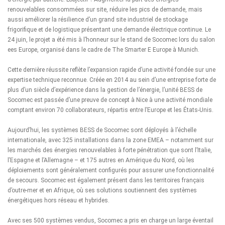
renouvelables consommées sur site, réduire les pics de demande, mais
aussi améliorer la résilience d’un grand site industriel de stockage
frigorifique et de logistique présentant une demande électrique continue. Le
24 juin, le projet a été mis à l’honneur sur le stand de Socomec lors du salon
ees Europe
, organisé dans le cadre de
The Smarter E Europe
à Munich.
Cette dernière réussite reflète l’expansion rapide d’une activité fondée sur une
expertise technique reconnue. Créée en 2014 au sein d’une entreprise forte de
plus d’un siècle d’expérience dans la gestion de l’énergie, l’unité BESS de
Socomec est passée d’une
preuve de concept à Nice
à une activité mondiale
comptant environ 70 collaborateurs, répartis entre l’Europe et les États-Unis.
Aujourd’hui, les systèmes BESS de Socomec sont déployés à l’échelle
internationale, avec 325 installations dans la zone EMEA – notamment sur
les marchés des énergies renouvelables à forte pénétration que sont l’Italie,
l’Espagne et l’Allemagne – et 175 autres en Amérique du Nord, où les
déploiements sont généralement configurés pour assurer une fonctionnalité
de secours. Socomec est également présent dans les territoires français
d’outre-mer et en Afrique, où ses solutions soutiennent des systèmes
énergétiques hors réseau et hybrides.
Avec ses 500 systèmes vendus, Socomec a pris en charge un large éventail