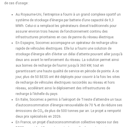
de cas d’usage :
Au Royaume-Uni, l’entreprise a fourni à un grand complexe sportif un
système de stockage d’énergie par batterie d’une capacité de 9,3
MWh. Celui-ci a remplacé les générateurs diesel traditionnels pour
assurer environ trois heures de fonctionnement continu des
infrastructures prioritaires en cas de panne du réseau électrique.
En Espagne, Socomec accompagne un opérateur de recharge ultra-
rapide de véhicules électriques. Elle lui a fourni une solution de
stockage d’énergie afin d’éviter un délai d’attente pouvant aller jusqu’à
deux ans avant le renforcement du réseau. La solution permet ainsi
aux bornes de recharge de fournir jusqu’à 360 kW, tout en
garantissant une haute qualité de service en période de pointe. À ce
jour, plus de 50 BESS ont été déployés pour couvrir à la fois les sites
de recharge de véhicules électriques raccordés au réseau et hors
réseau, accélérant ainsi le déploiement des infrastructures de
recharge à l’échelle du pays.
En Italie, Socomec a permis à
l’aéroport de Trieste
d’atteindre un taux
d’autoconsommation d’énergie renouvelable de 70 % et de réduire ses
émissions de CO₂ de plus de 500 tonnes par an. Le projet a remporté
deux prix spécialisés en 2026.
En France, un projet d’
autoconsommation collective
repose sur des