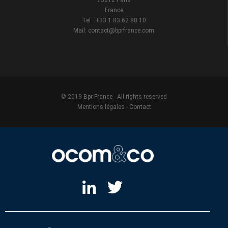
75012 Paris
France
Tel : +33 1 83 62 88 10
Mail: contact@bprfrance.com
© 2019 Bpr France - All rights reserved
Mentions légales
-
Contact