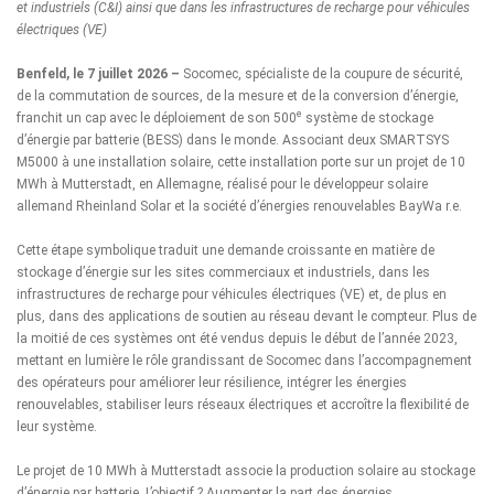
et industriels (C&I) ainsi que dans les infrastructures de recharge pour véhicules
électriques (VE)
Benfeld, le 7 juillet 2026 –
Socomec
, spécialiste de la coupure de sécurité,
de la commutation de sources, de la mesure et de la conversion d’énergie,
e
franchit un cap avec le déploiement de son 500
système de stockage
d’énergie par batterie (BESS) dans le monde. Associant deux
SMARTSYS
M5000
à une installation solaire, cette installation porte sur un projet de 10
MWh à Mutterstadt, en Allemagne, réalisé pour le développeur solaire
allemand
Rheinland Solar
et la société d’énergies renouvelables
BayWa r.e
.
Cette étape symbolique traduit une demande croissante en matière de
stockage d’énergie sur les sites commerciaux et industriels, dans les
infrastructures de recharge pour véhicules électriques (VE) et, de plus en
plus, dans des applications de soutien au réseau devant le compteur. Plus de
la moitié de ces systèmes ont été vendus depuis le début de l’année 2023,
mettant en lumière le rôle grandissant de Socomec dans l’accompagnement
des opérateurs pour améliorer leur résilience, intégrer les énergies
renouvelables, stabiliser leurs réseaux électriques et accroître la flexibilité de
leur système.
Le projet de 10 MWh à Mutterstadt associe la production solaire au stockage
d’énergie par batterie. L’objectif ? Augmenter la part des énergies