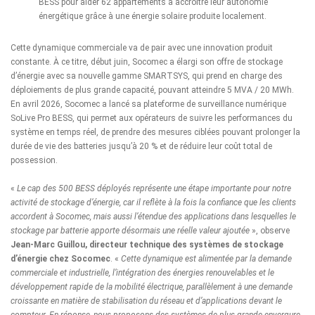
BESS pour aider 62 appartements à accroître leur autonomie
énergétique grâce à une énergie solaire produite localement.
Cette dynamique commerciale va de pair avec une innovation produit
constante. À ce titre, début juin, Socomec a élargi son offre de stockage
d’énergie avec sa
nouvelle gamme SMARTSYS
, qui prend en charge des
déploiements de plus grande capacité, pouvant atteindre 5 MVA / 20 MWh.
En avril 2026, Socomec a lancé sa plateforme de surveillance numérique
SoLive Pro BESS
, qui permet aux opérateurs de suivre les performances du
système en temps réel, de prendre des mesures ciblées pouvant prolonger la
durée de vie des batteries jusqu’à 20 % et de réduire leur coût total de
possession.
«
Le cap des 500 BESS déployés représente une étape importante pour notre
activité de stockage d’énergie, car il reflète à la fois la confiance que les clients
accordent à Socomec, mais aussi l’étendue des applications dans lesquelles le
stockage par batterie apporte désormais une réelle valeur ajoutée
», observe
Jean-Marc Guillou, directeur technique des systèmes de stockage
d’énergie chez Socomec
. «
Cette dynamique est alimentée par la demande
commerciale et industrielle, l’intégration des énergies renouvelables et le
développement rapide de la mobilité électrique, parallèlement à une demande
croissante en matière de stabilisation du réseau et d’applications devant le
compteur. En réponse, nous proposons des systèmes de plus grande envergure