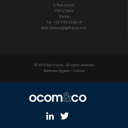
3, Rue Lacuée
75012 Paris
France
Tel : +33 1 83 62 88 10
Mail: contact@bprfrance.com
© 2019 Bpr France - All rights reserved
Mentions légales
-
Contact