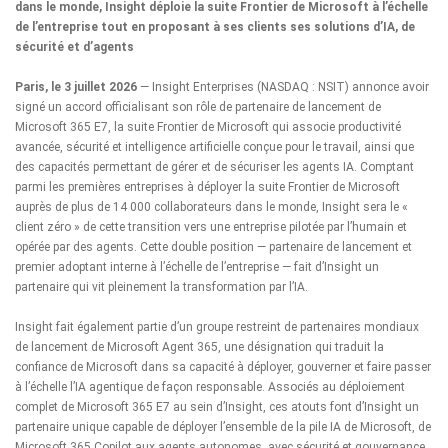
dans le monde, Insight déploie la suite Frontier de Microsoft à l’échelle
de l’entreprise tout en proposant à ses clients ses solutions d’IA, de
sécurité et d’agents
Paris, le 3 juillet 2026
—
Insight Enterprises
(NASDAQ : NSIT) annonce avoir
signé un accord officialisant son rôle de partenaire de lancement de
Microsoft 365 E7, la suite Frontier de Microsoft qui associe productivité
avancée, sécurité et intelligence artificielle conçue pour le travail, ainsi que
des capacités permettant de gérer et de sécuriser les agents IA. Comptant
parmi les premières entreprises à déployer la suite Frontier de Microsoft
auprès de plus de 14 000 collaborateurs dans le monde, Insight sera le «
client zéro » de cette transition vers une entreprise pilotée par l’humain et
opérée par des agents. Cette double position — partenaire de lancement et
premier adoptant interne à l’échelle de l’entreprise — fait d’Insight un
partenaire qui vit pleinement la transformation par l’IA.
Insight fait également partie d’un groupe restreint de partenaires mondiaux
de lancement de Microsoft Agent 365, une désignation qui traduit la
confiance de Microsoft dans sa capacité à déployer, gouverner et faire passer
à l’échelle l’IA agentique de façon responsable. Associés au déploiement
complet de Microsoft 365 E7 au sein d’Insight, ces atouts font d’Insight un
partenaire unique capable de déployer l’ensemble de la pile IA de Microsoft, de
Microsoft 365 Copilot aux agents autonomes, avec sécurité et gouvernance