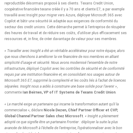
reproductible désormais proposé à ses clients. Texans Credit Union,
coopérative financière texane créée il y a 70 ans et cliente E7, a par exemple
travaillé avec Insight pour migrer vers Azure, déployer Microsoft 365 avec
Copilot et bâtir une sécurité IA adaptée aux exigences de conformité du
secteur des credit unions. Cette démarche permet à l’entreprise de récupérer
des heures de travail et de réduire ses coûts, d’utiliser plus efficacement ses
ressources et, in fine, de créer davantage de valeur pour ses membres.
« Travailler avec Insight a été un véritable accélérateur pour notre équipe, alors
que nous cherchons à améliorer la vie financière de nos membres en alliant
simplicité d’usage et sécurité. Nous avons modernisé l’ensemble de notre
infrastructure, déployé Copilot avec les contrôles de sécurité et de conformité
requis par une institution financière et, en consolidant nos usages autour de
Microsoft 365 E7, supprimé la complexité et les coûts liés à l’achat de licences
séparées. Insight nous a aidés à construire une base solide pour l’avenir »
,
commente
Ian Beirnes, VP of IT Systems de Texans Credit Union
.
« Le marché exige un partenaire qui incarne la transformation autant qu’il la
commercialise »,
déclare
Nicole Dezen, Chief Partner Officer et CVP,
Global Channel Partner Sales chez Microsoft
.
« Insight a pleinement
adopté ce que signifie être un partenaire Frontier : déployer la suite la plus
avancée de Microsoft à l’échelle de l’entreprise, l’opérationnaliser avec le bon