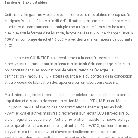
facilement exploitables
Cette nouvelle gamme – composée de compteurs modulaires monophasés
et triphasés – allie à la fois facilité d’utilisation, performances, compacité et
interfaces de communication multiples
pour répondre à tous les besoins,
quel que soit le format d’intégration, le type de réseaux ou de charge : jusqu’à
100 A en comptage direct et 10 000 A avec des transformateurs de courants
(TC).
Les compteurs COUNTIS P sont conformes à la dernière version de la
directive MID, garantissant la précision et la fiabilité du comptage, éléments
obligatoires dans les applications de refacturation de l’énergie. La
certification « module B+D » atteste quant à elle du contrôle de la conception
et du process de fabrication des appareils par un laboratoire externe.
Multi-interfaces, ils intègrent – selon les modèles – une ou plusieurs sorties
impulsion et des ports de communication Modbus RTU, M-Bus ou Modbus
TCP, pour une visualisation des consommations énergétiques en kWh,
kVArh et kVa et autres mesures directement sur l’écran LCD rétro-éclairé ou
via un logiciel de supervision. Autre amélioration notable : la nouvelle plage
de température de fonctionnement, allant de -40 à +70°C, qui leur offre une
polyvalence à toute épreuve et s’avère particulièrement utile pour un
déploiement dans des territoires au climat extrême ou des applications telles