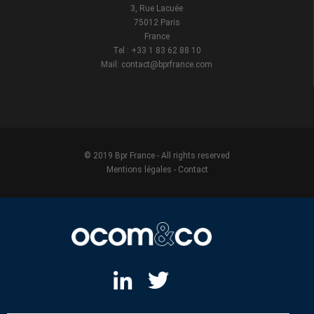
3, Rue Lacuée
75012 Paris
France
Tel : +33 1 83 62 88 10
Mail: contact@bprfrance.com
© 2019 Bpr France - All rights reserved
Mentions légales
-
Contact