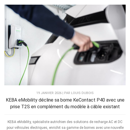
19 JANVIER 2026 | PAR LOUIS DUBOIS
KEBA eMobility décline sa borne KeContact P40 avec une
prise T2S en complément du modèle à câble existant
KEBA eMobility, spécialiste autrichien des solutions de recharge AC et DC
pour véhicules électriques, enrichit sa gamme de bornes avec une nouvelle