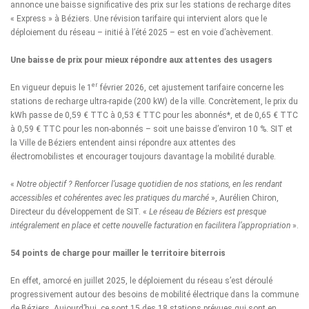
annonce une baisse significative des prix sur les stations de recharge dites
« Express » à Béziers. Une révision tarifaire qui intervient alors que le
déploiement du réseau – initié à l’été 2025 – est en voie d’achèvement.
Une baisse de prix pour mieux répondre aux attentes des usagers
er
En vigueur depuis le 1
février 2026, cet ajustement tarifaire concerne les
stations de recharge ultra-rapide (200 kW) de la ville. Concrètement, le prix du
kWh passe de 0,59 € TTC à 0,53 € TTC pour les
abonnés
*, et de 0,65 € TTC
à 0,59 € TTC pour les non‑abonnés – soit une baisse d’environ 10 %. SIT et
la Ville de Béziers entendent ainsi répondre aux attentes des
électromobilistes et encourager toujours davantage la mobilité durable.
«
N
otre objectif ? Renforcer l’usage quotidien de nos stations, en les rendant
accessibles et cohérentes avec les pratiques du marché
», Aurélien Chiron,
Directeur du développement de SIT. «
Le réseau de Béziers est presque
intégralement en place et cette nouvelle facturation en facilitera l’appropriation
».
54 points de charge pour mailler le territoire biterrois
En effet, amorcé en juillet 2025, le déploiement du réseau s’est déroulé
progressivement autour des besoins de mobilité électrique dans la commune
de Béziers. Aujourd’hui, ce sont 15 des 18 stations prévues qui sont en