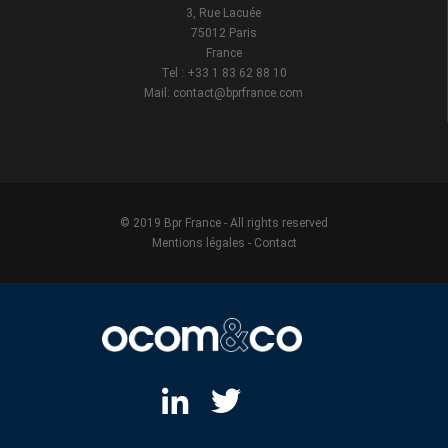
3, Rue Lacuée
75012 Paris
France
Tel : +33 1 83 62 88 10
Mail: contact@bprfrance.com
© 2019 Bpr France - All rights reserved
Mentions légales
-
Contact