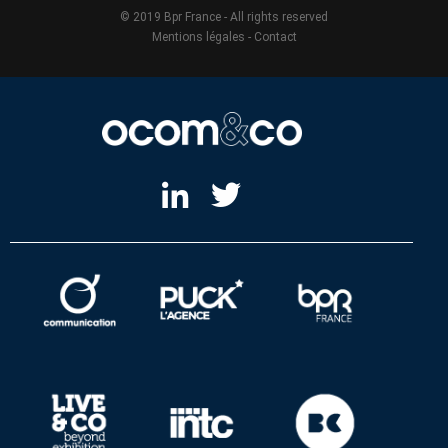
© 2019 Bpr France - All rights reserved
Mentions légales
-
Contact