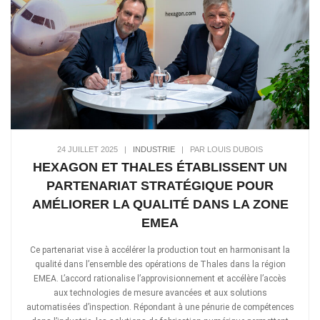
24 JUILLET 2025
|
INDUSTRIE
|
PAR LOUIS DUBOIS
HEXAGON ET THALES ÉTABLISSENT UN
PARTENARIAT STRATÉGIQUE POUR
AMÉLIORER LA QUALITÉ DANS LA ZONE
EMEA
Ce partenariat vise à accélérer la production tout en harmonisant la
qualité dans l’ensemble des opérations de Thales dans la région
EMEA. L’accord rationalise l’approvisionnement et accélère l’accès
aux technologies de mesure avancées et aux solutions
automatisées d’inspection. Répondant à une pénurie de compétences