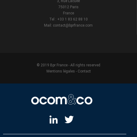
3, Rue Lacuée
75012 Paris
France
Tel : +33 1 83 62 88 10
Mail: contact@bprfrance.com
© 2019 Bpr France - All rights reserved
Mentions légales
-
Contact