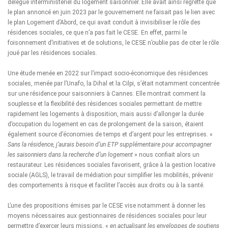
délégué interministériel du logement saisonnier. Elle avait ainsi regretté que
le plan annoncé en juin 2023 par le gouvernement ne faisait pas le lien avec
le plan Logement d’Abord, ce qui avait conduit à invisibiliser le rôle des
résidences sociales, ce que n’a pas fait le CESE. En effet, parmi le
foisonnement d’initiatives et de solutions, le CESE n’oublie pas de citer
le rôle
joué par les résidences sociales
.
Une étude menée en 2022 sur l’impact socio-économique des résidences
sociales
, menée par l’Unafo, la Dihal et la Cilpi, s’était notamment concentrée
sur une résidence pour saisonniers à Cannes. Elle montrait comment la
souplesse et la flexibilité des résidences sociales permettant de mettre
rapidement les logements à disposition, mais aussi d’allonger la durée
d’occupation du logement en cas de prolongement de la saison, étaient
également source d’économies de temps et d’argent pour les entreprises. «
Sans la résidence, j’aurais besoin d’un ETP supplémentaire pour accompagner
les saisonniers dans la recherche d’un logement
» nous confiait alors un
restaurateur. Les résidences sociales favorisent, grâce à la gestion locative
sociale (AGLS), le travail de médiation pour simplifier les mobilités, prévenir
des comportements à risque et faciliter l’accès aux droits ou à la santé.
L’une des propositions émises par le CESE vise notamment à donner les
moyens nécessaires aux gestionnaires de résidences sociales pour leur
permettre d’exercer leurs missions, «
en actualisant les enveloppes de soutiens