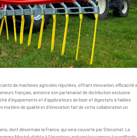
ricants de machines agricoles réputées, offrant innovation, efficacité 
preneurs français, annonce son partenariat de distribution exclusive
arché d’équipements et d’applicateurs de lisier et digestats à faibles
 matière de qualité et d’innovation fait de cette collaboration un
ns, dont désormais la France, qui sera couverte par Stecomat. La
a gamme Mastek dédiée à l’épandage, incluant les rampes à pendillards