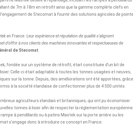
 allant de 7m à 18m en retrofit ainsi que la gamme complète clefs en
l’engagement de Stecomat à fournir des solutions agricoles de point
ek en France. Leur expérience et réputation de qualité s’alignent
met d’offrir à nos clients des machines innovantes et respectueuses de
Général de Stecomat
.
k, fondée sur un système de rétrofit, était constituée d’un kit de
lisier. Celle-ci était adaptable à toutes les tonnes usagées et neuves,
fiques sur la tonne. Depuis, des améliorations ont été apportées, grâc
mis à la société irlandaise de confectionner plus de 4 500 unités.
mbreux agriculteurs irlandais et britanniques, qui ont pu économiser
nouvelles tonnes à lisier afin de respecter la réglementation européenne
e rampe à pendillards ou à patins Mastek sur la porte arrière ou les
mat s’engage donc à introduire ce concept en France.