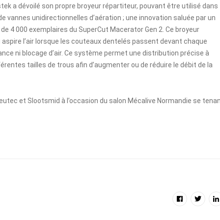
k a dévoilé son propre broyeur répartiteur, pouvant être utilisé dans
e vannes unidirectionnelles d’aération ; une innovation saluée par un
s de 4 000 exemplaires du SuperCut Macerator Gen 2. Ce broyeur
qui aspire l’air lorsque les couteaux dentelés passent devant chaque
tance ni blocage d’air. Ce système permet une distribution précise à
férentes tailles de trous afin d’augmenter ou de réduire le débit de la
tec et Slootsmid à l’occasion du salon
Mécalive Normandie
se tena