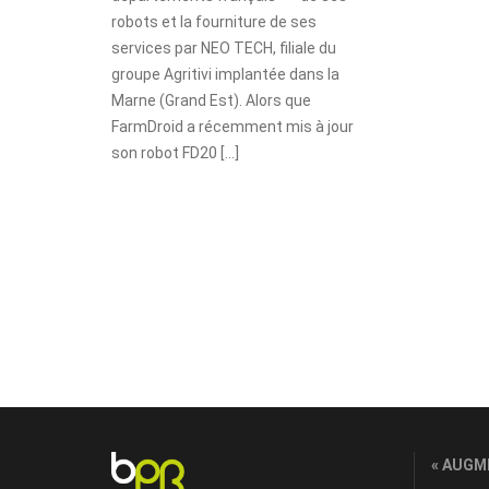
robots et la fourniture de ses
services par NEO TECH, filiale du
groupe Agritivi implantée dans la
Marne (Grand Est). Alors que
FarmDroid a récemment mis à jour
son robot FD20 […]
« AUGM