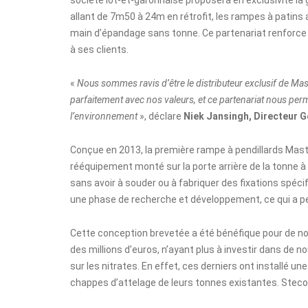
allant de 7m50 à 24m en rétrofit, les rampes à patins
main d’épandage sans tonne. Ce partenariat renforce 
à ses clients.
«
Nous sommes ravis d’être le distributeur exclusif de Mast
parfaitement avec nos valeurs, et ce partenariat nous per
l’environnement
», déclare
Niek
Jansingh, Directeur 
Conçue en 2013, la première rampe à pendillards Maste
rééquipement monté sur la porte arrière de la tonne à 
sans avoir à souder ou à fabriquer des fixations spéci
une phase de recherche et développement, ce qui a per
Cette conception brevetée a été bénéfique pour de no
des millions d’euros, n’ayant plus à investir dans de 
sur les nitrates. En effet, ces derniers ont installé un
chappes d’attelage de leurs tonnes existantes. Steco