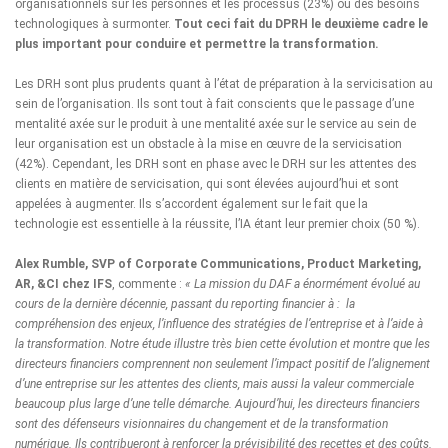
organisationnels sur les personnes et les processus (23%) ou des besoins
technologiques à surmonter.
Tout ceci fait du DPRH le deuxième cadre le
plus important pour conduire et permettre la transformation.
Les DRH sont plus prudents quant à l’état de préparation à la servicisation au
sein de l’organisation. Ils sont tout à fait conscients que le passage d’une
mentalité axée sur le produit à une mentalité axée sur le service au sein de
leur organisation est un obstacle à la mise en œuvre de la servicisation
(42%). Cependant, les DRH sont en phase avec le DRH sur les attentes des
clients en matière de servicisation, qui sont élevées aujourd’hui et sont
appelées à augmenter. Ils s’accordent également sur le fait que la
technologie est essentielle à la réussite, l’IA étant leur premier choix (50 %).
Alex Rumble, SVP of Corporate Communications, Product Marketing,
AR, &CI chez IFS
, commente :
« La mission du DAF a énormément évolué au
cours de la dernière décennie, passant du reporting financier à : la
compréhension des enjeux, l’influence des stratégies de l’entreprise et à l’aide à
la transformation
.
Notre étude illustre très bien cette évolution et montre que les
directeurs financiers comprennent non seulement l’impact positif de l’alignement
d’une entreprise sur les attentes des clients, mais aussi la valeur commerciale
beaucoup plus large d’une telle démarche.
Aujourd’hui, les directeurs financiers
sont des défenseurs visionnaires du changement et de la transformation
numérique. Ils contribueront à renforcer la prévisibilité des recettes et des coûts.