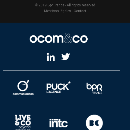
© 2019 Bpr France - All rights reserved
Mentions légales
-
Contact